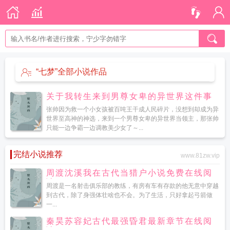
“七梦”全部小说作品
关于我转生来到男尊女卑的异世界这件事
张帅因为救一个小女孩被百吨王干成人民碎片，没想到却成为异
世界至高神的神选，来到一个男尊女卑的异世界当领主，那张帅
只能一边争霸一边调教美少女了～...
完结小说推荐
www.81zw.vip
周渡沈溪我在古代当猎户小说免费在线阅
读
周渡是一名射击俱乐部的教练，有房有车有存款的他无意中穿越
到古代，除了身强体壮啥也不会。为了生活，只好拿起弓箭做
一...
秦昊苏容妃古代最强昏君最新章节在线阅