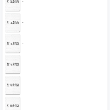
...
...
...
...
...
...