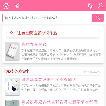
“山色空蒙”全部小说作品
我的青春时代
李承逸在学校里遇见了即将相伴一生的女孩朱遥还有机缘巧合下
认识的成熟老师余奕以及从小相伴长大的堂姐李雨桐…ps慢节奏
剧情作者的回忆录如有质疑那你赢了我是编的...
完结小说推荐
www.81zw.vip
周渡沈溪笔趣阁全文免费阅读
周渡是一名射击俱乐部的教练，有房有车有存款的他无意中穿越
到古代，除了身强体壮啥也不会。为了生活，只好拿起弓箭做
一...
秦昊苏容妃古代最强昏君最新章节在线阅