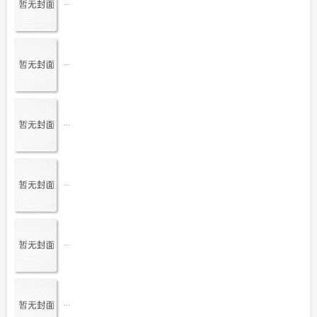
...
...
...
...
...
...