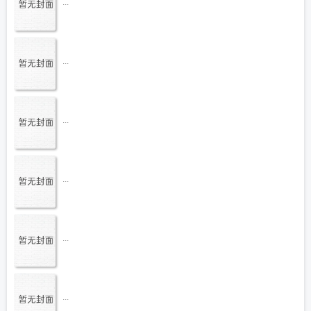
...
...
...
...
...
...