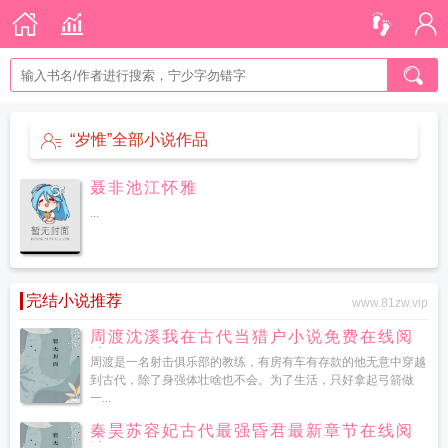
“岁惟”全部小说作品
聂非池江怀雅
...
完结小说推荐
www.81zw.vip
周渡沈溪我在古代当猎户小说免费在线阅
读
周渡是一名射击俱乐部的教练，有房有车有存款的他无意中穿越
到古代，除了身强体壮啥也不会。为了生活，只好拿起弓箭做
一...
秦昊苏容妃古代最强昏君最新章节在线阅