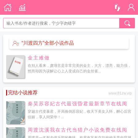
“川渡四方”全部小说作品
金主难做
在别人看来，虞瑾言是非常完美的金主，大方，漂亮，能力强，
然而却因为误解让心上人变成自己的金丝雀...
完结小说推荐
www.81zw.vip
秦昊苏容妃古代最强昏君最新章节在线阅
读
穿越古代变暴君，开局推倒苏容妃，收天下美女入怀，醉心后宫
佳丽，享人间荣华！...
周渡沈溪我在古代当猎户小说免费在线阅
读
周渡是一名射击俱乐部的教练，有房有车有存款的他无意中穿越