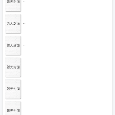
...
...
...
...
...
...