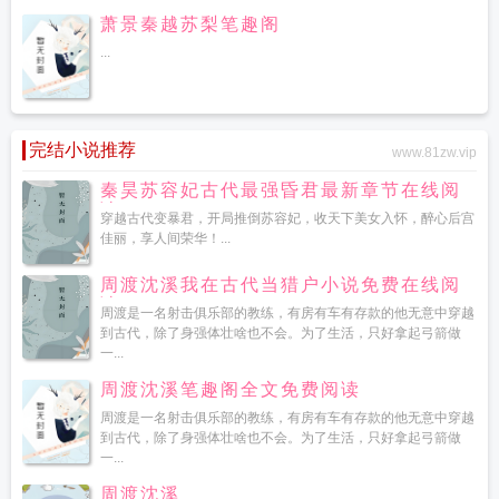
萧景秦越苏梨笔趣阁
...
完结小说推荐
www.81zw.vip
秦昊苏容妃古代最强昏君最新章节在线阅
读
穿越古代变暴君，开局推倒苏容妃，收天下美女入怀，醉心后宫
佳丽，享人间荣华！...
周渡沈溪我在古代当猎户小说免费在线阅
读
周渡是一名射击俱乐部的教练，有房有车有存款的他无意中穿越
到古代，除了身强体壮啥也不会。为了生活，只好拿起弓箭做
一...
周渡沈溪笔趣阁全文免费阅读
周渡是一名射击俱乐部的教练，有房有车有存款的他无意中穿越
到古代，除了身强体壮啥也不会。为了生活，只好拿起弓箭做
一...
周渡沈溪