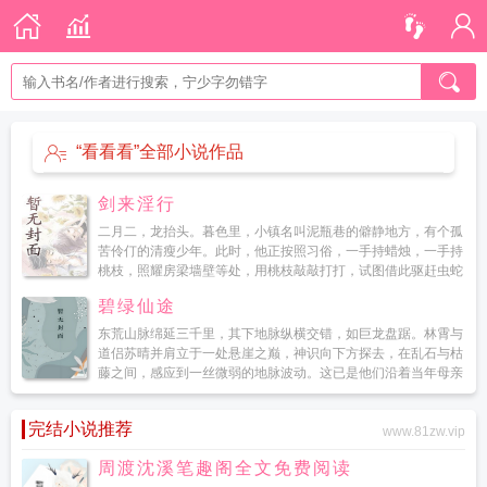
“看看看”全部小说作品
剑来淫行
二月二，龙抬头。暮色里，小镇名叫泥瓶巷的僻静地方，有个孤
苦伶仃的清瘦少年。此时，他正按照习俗，一手持蜡烛，一手持
桃枝，照耀房梁墙壁等处，用桃枝敲敲打打，试图借此驱赶虫蛇
等。少年姓陈，名平安，爹娘早逝。...
碧绿仙途
东荒山脉绵延三千里，其下地脉纵横交错，如巨龙盘踞。林霄与
道侣苏晴并肩立于一处悬崖之巅，神识向下方探去，在乱石与枯
藤之间，感应到一丝微弱的地脉波动。这已是他们沿着当年母亲
柳青鸾催动的地脉传送阵遗迹，进行的第七次探查。这里的地脉
走向有...
完结小说推荐
www.81zw.vip
周渡沈溪笔趣阁全文免费阅读