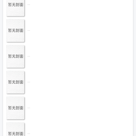
...
...
...
...
...
...