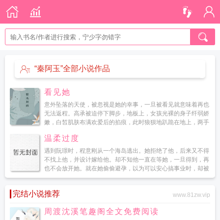
“秦阿玉”全部小说作品
看见她
意外坠落的天使，被忽视是她的幸事，一旦被看见就意味着再也
无法返程。高承被迫停下脚步，地板上，女孩光裸的身子纤弱娇
嫩，白皙肌肤布满欢爱后的掐痕，此时狼狈地趴跪在地上，两手
抓住他的裤腿。如果我说是我搞得你家破人亡，...
温柔过度
遇到阮璟时，程意刚从一个海岛逃出。她拒绝了他，后来又不得
不找上他，并设计嫁给他。却不知他一直在等她，一旦得到，再
也不会放开她。就在她偷偷避孕，以为可以安心搞事业时，却被
人找上门。你放火下毒，害我差点死在手术台上，还以为我会放
过你...
完结小说推荐
www.81zw.vip
周渡沈溪笔趣阁全文免费阅读