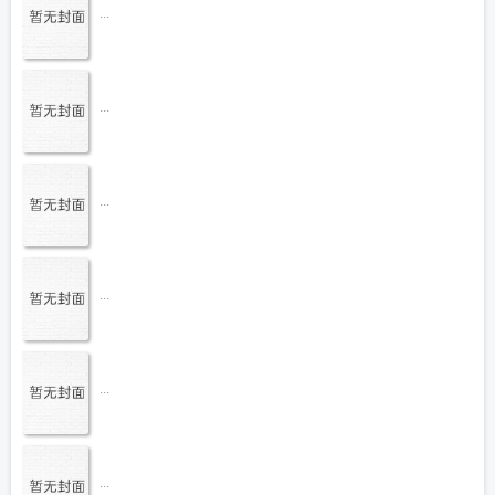
...
...
...
...
...
...