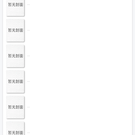
...
...
...
...
...
...