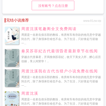
没有账号？点击注册
完结小说推荐
www.81zw.vip
周渡沈溪笔趣阁全文免费阅读
周渡是一名射击俱乐部的教练，有房有车有存款的他无意中穿越
到古代，除了身强体壮啥也不会。为了生活，只好拿起弓箭做
一...
秦昊苏容妃古代最强昏君最新章节在线阅
读
穿越古代变暴君，开局推倒苏容妃，收天下美女入怀，醉心后宫
佳丽，享人间荣华！...
周渡沈溪我在古代当猎户小说免费在线阅
读
周渡是一名射击俱乐部的教练，有房有车有存款的他无意中穿越
到古代，除了身强体壮啥也不会。为了生活，只好拿起弓箭做
一...
周渡沈溪
周渡是一名射击俱乐部的教练，有房有车有存款的他无意中穿越
到古代，除了身强体壮啥也不会。为了生活，只好拿起弓箭做