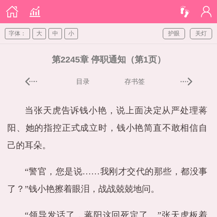
字体：
大
中
小
护眼
关灯
第2245章 停职通知（第1页）
目录
存书签
当张天虎告诉钱小艳，说上面决定从严处理蒋
阳、她的指控正式成立时，钱小艳简直不敢相信自
己的耳朵。
“警官，您是说……我刚才交代的那些，都没事
了？”钱小艳擦着眼泪，战战兢兢地问。
“领导发话了，蒋阳这回死定了。”张天虎板着