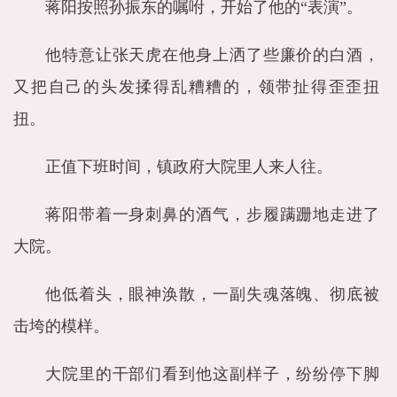
蒋阳按照孙振东的嘱咐，开始了他的“表演”。
他特意让张天虎在他身上洒了些廉价的白酒，
又把自己的头发揉得乱糟糟的，领带扯得歪歪扭
扭。
正值下班时间，镇政府大院里人来人往。
蒋阳带着一身刺鼻的酒气，步履蹒跚地走进了
大院。
他低着头，眼神涣散，一副失魂落魄、彻底被
击垮的模样。
大院里的干部们看到他这副样子，纷纷停下脚