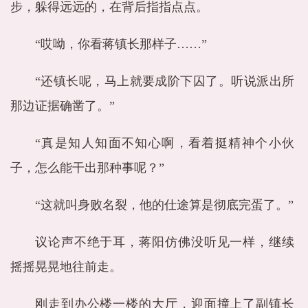
步，躲得远远的，在背后指指点点。
“哎呦，你看蒋镇长那样子……”
“还镇长呢，马上就要成阶下囚了。听说派出所
那边证据确凿了。”
“真是知人知面不知心啊，看着挺精神个小伙
子，怎么能干出那种事呢？”
“这就叫身败名裂，他的仕途算是彻底完蛋了。”
议论声不绝于耳，蒋阳仿佛没听见一样，继续
摇摇晃晃地往前走。
刚走到办公楼一楼的大厅，迎面撞上了副镇长