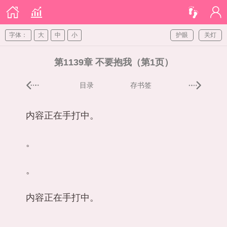
字体：
大
中
小
护眼
关灯
第1139章 不要抱我（第1页）
目录
存书签
内容正在手打中。
。
。
内容正在手打中。
。