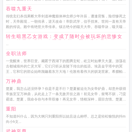
化龙！...
吞噬九重天
传统玄幻杀伐果断大帝剑道神魔煅体神念师少年许辰，遭逢背叛，险些惨死之
时，天帝殿现，一朝传承，逆天改命！帝阶武学，信手捏来。世间一直有天帝
殿的传说。殿中有绝世大帝传承。镇古绝今的噬天大帝。吞噬帝诀，噬天噬地
噬...
转生暗黑乙女游戏：变成了随时会被玩坏的悲惨女
仆，结果发现抖S公爵是老婆，恶役千金是好基
...
友？！
全职法师
一觉醒来，世界巨变。藏匿于西湖下的图腾玄蛇，屹立时如摩天大厦。游荡在
古都城墙外的亡灵大军，它们只听从皇陵下传出的低语。埃及金字塔中的冥
王，它和它的部众始终觊觎着东方大地！伦敦有着伟大的驯龙世家。希腊帕特
农圣山上，有神女祈福。威尼斯被...
万神鼎
楚夏，我怎么还没怀孕？你是不是不行？楚夏被迫沦为女帝炉鼎，却意外获得
帝族至宝万神鼎，从此走上了一条无敌开挂之路！初见女帝，桀骜不驯，刁蛮
霸道。楚夏，我命令你与本帝双修！再见女帝，情根深种，眉目含情。楚夏你
别跑，我们要永生永...
重阳
不知道叫什么，因为大纲只到重阳所以姑且这么称呼。总之是轻松愉悦的抖m
向小h文...
武神至尊