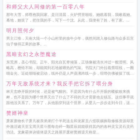
和师父大人同修的第一百零八年
那年大雪，师尊抱我回家。是日清晨，火炉劈里啪啦。她瞧着我，我瞅着她。
蓦地，她笑了，把住我的手，写下一个沈。从此，我便有了姓，有了家。...
明月照何夕
男主江惟，天南大陆一个小山村里的放牛少年，偶然间踏入修仙路与众多后宫
仙子修得正果的故事。...
黑暗玄幻之永堕魔途
东荒洲，圣心书院。正午。阳光自瓦脊倾落，正场像被清水冲过一般澄明。风
略高，檐铃不响，却能闻到石地被晒热的气味。书院大门外拉着禁喧线，一圈
细金光。近处细嗡被启动，线外仍是人声鼎沸跨线一步，喧哗仿佛被拔了线，
只余衣袂掠地与鞋...
万年无敌系统才来？我反手把它拆了喂分身
林天玄睁开眼的时候，还是被气醒的。不是因为有什么不开眼的蝼蚁敢来挑
衅，也不是因为哪个世界又出了什么了不得的天才需要他去镇压。这些事早就
跟他没关系了。万年了，从他胎穿到这个世界，从婴儿一步步走到今日，这
诸...
赘婿神皇
萧家废物长子萧凡被亲弟弟打个半死送去和龙家丑八怪联姻换取修炼资源却意
外激活诸天至宝周天星斗图每击碎一颗星辰就能获得其内的各种灵宝灵石灵药
功法。龙象霸体诀锻体逆天之路展开废材赘婿逆天称皇...