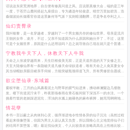
话说这东衮荒洲地界，自古便有修真问道之风。且说那真修大会，端的是三年
一度，于苍茫山麓间搭起九座擂台，专为遴选年轻俊彦。晴空万里如碧洗，浩
淼烟波始长烟看官你道这景象何等气派？实则暗涌翻腾，尽是争名夺利之人。
擂台上，天骄们...
仙幻责臀录
我叫银黎，是一名穿越者，穿越到了一个男女频共存的修仙世界。母亲是流月
王朝的女帝，凌月，不过，父亲不知道因为什么原因和她分开了，不过，这里
可是个女频世界，原因是什么还用说吗？总之就导致自己现在就只是个普通
人，不过，...
宁教我牛天下人，休教天下人牛我
天命之人张凌穿越而来，天生巨根俊美无双，正是天道所选的天下女修之主。
天玄大陆修仙界有一条隐秘天道凡修天命绿奴道者，唯有天命之人肏其妻女令
其当绿帽奴亲眼目睹亲手伺候，方能突破瓶颈得道飞升。所有男修皆自愿或
被...
欲尘堕仙录·东域篇
窗棂半敞，三月的山风裹着泥土与野草的腥气钻进来，拂动林澜鬓边几缕散
发。楼下街道泥泞未干，昨夜那场春雨在青石板间留下深浅不一的水洼。一个
挑着竹筐的老妪踩进泥坑，浑浊的水溅上她褪色的麻布裤脚，她骂骂咧咧地继
续往前走，筐里几尾青...
情花孽
本书一言以蔽之从肉体到心灵，循序渐进地令性情各异的仙子沉沦（虽然过程
看起来很像堕落，但因为男主人设认真又负责，所以我唯心主义地觉得仙子们
的结局不算堕落，嗯）最近找仙侠文，个人比较喜欢攻略高高在上性格比较真