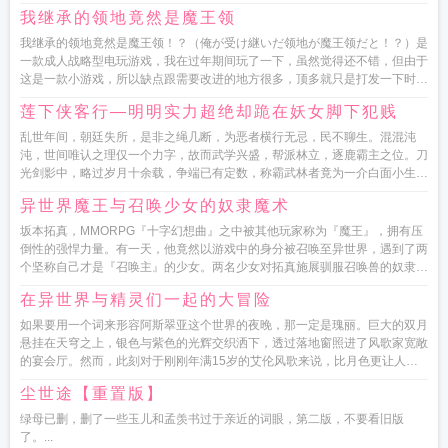
实（注意，不...
我继承的领地竟然是魔王领
我继承的领地竟然是魔王领！？（俺が受け継いだ领地が魔王领だと！？）是
一款成人战略型电玩游戏，我在过年期间玩了一下，虽然觉得还不错，但由于
这是一款小游戏，所以缺点跟需要改进的地方很多，顶多就只是打发一下时间
而已。不过，有...
莲下侠客行—明明实力超绝却跪在妖女脚下犯贱
乱世年间，朝廷失所，是非之绳几断，为恶者横行无忌，民不聊生。混混沌
沌，世间唯认之理仅一个力字，故而武学兴盛，帮派林立，逐鹿霸主之位。刀
光剑影中，略过岁月十余载，争端已有定数，称霸武林者竟为一介白面小生，
世人不知其名讳，...
异世界魔王与召唤少女的奴隶魔术
坂本拓真，MMORPG『十字幻想曲』之中被其他玩家称为『魔王』，拥有压
倒性的强悍力量。有一天，他竟然以游戏中的身分被召唤至异世界，遇到了两
个坚称自己才是『召唤主』的少女。两名少女对拓真施展驯服召唤兽的奴隶法
术，却...
在异世界与精灵们一起的大冒险
如果要用一个词来形容阿斯翠亚这个世界的夜晚，那一定是瑰丽。巨大的双月
悬挂在天穹之上，银色与紫色的光辉交织洒下，透过落地窗照进了风歌家宽敞
的宴会厅。然而，此刻对于刚刚年满15岁的艾伦风歌来说，比月色更让人眼
花缭乱的，是眼前那张写...
尘世途【重置版】
绿母已删，删了一些玉儿和孟羡书过于亲近的词眼，第二版，不要看旧版
了。...