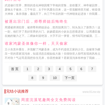
武道修行世界，辉煌的造化神朝因麾下宰相的背叛，皇权覆灭，神帝被囚禁，
废物太子被杀，三千年后，太子叶风重生归来，这一世觉醒绝世天赋，铸造强
大神体，诛杀强敌，鏖战天下，向三千年后的新一代神朝发起进攻！待我重生
归来时，一剑杀尽天下敌！...
被逐出宗门后，师尊师姐后悔终生
周通被师弟陷害，被师尊和师姐误会，怒而脱离宗门，转头加入了新势力！这
一刻，他打开了美好世界的大门。妖娆霸道的小妖女总想着进攻，让周通臣服
在她的魅力之下。二师妹剑道绝顶，大字不识一箩筐，情书却写的贼溜。三师
妹是个财迷，却愿意让周通帮她...
谁家鸿蒙圣体像你一样，天天偷家
王小东意外重生，并觉醒了鸿蒙圣体，成为不朽道统王家的少主。连被誉为横
压一世的君家混沌体，知道消息后都如临大敌！但很快世人惊愕发现画风有点
不对劲？气运苟圣我把你当兄弟，你居然偷家？君家混沌体有种放了我娘，我
们公平一战！某长...
首 页
1
2
3
4
5
6
7
8
9
10
下一页
完结小说推荐
www.81zw.vip
周渡沈溪笔趣阁全文免费阅读