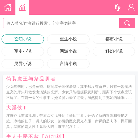
玄幻小说
重生小说
都市小说
军史小说
网游小说
科幻小说
灵异小说
言情小说
伪装魔王与祭品勇者
少女醒来时，已是黄昏。这间屋子奢侈豪华，其中却没有窗户，只有一盏魔法
点亮的床头灯散发出淡淡的光辉。少女只能根据尿意判断，距离下个饭点应该
不远了。在前一天的性事中，她又脱力晕了过去，虽然得到了充足的睡眠，但
浑身酸软...
大淫侠Ⅱ
淫侠齐飞重出江湖，带着众女飞升到了修仙世界，开始了新的冒险和香艳之
旅。冷艳的仙子，诱人的妖女，热情的魔女脱光衣服，赤裸的是肉体，揭开面
具，暴露的是人性！紫极大陆，谁主沉浮？...
夫人十恶不赦【AI加料】