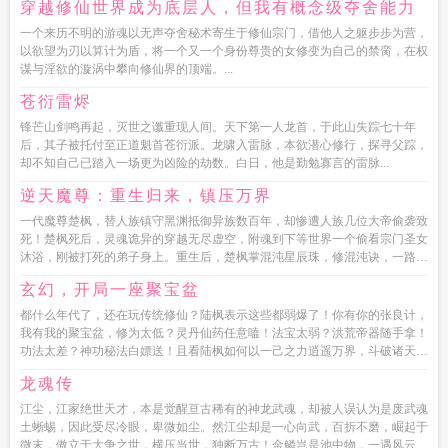
穿越修仙世界成为底层人，但我有概念级夺舍能力
一个来历不明的游魂以无声夺舍秘术寄生于修仙宗门，借他人之躯步步为营，
以欲望为刃以算计为盾，将一个又一个身份尊贵的女修变为自己的禁脔，在权
谋与淫欲的漩涡中攀向修仙界的顶端。...
苍衍雷烬
锋芒山剑鸣再起，灭世之谶重现人间。天下第一人龙首，于此山失踪七十年
后，其子被托付至正道魁首苍衍派。龙啸入雷脉，本欲潜心修行，探寻父踪，
却不知自己已踏入一场更为凶险的劫数。白日，他是勤勉寡言的雷脉...
逆天魔尊：重生归来，镇压万界
一代魔尊楚枫，替人族镇守黑渊抵御异族数百年，却惨遭人族几位大帝偷袭致
死！楚枫死后，灵魂诡异的穿越无尽虚空，附魂到下等世界一个偷看宗门圣女
沐浴，刚被打死的弟子身上。重生后，楚枫掌混沌星辰珠，修混沌诀，一路披
荆斩棘，重回巅峰！这一世，所...
玄幻，开局一座聚宝盆
都什么年代了，还在玩传统修仙？陆枫表示这些都弱爆了！你有你的张良计，
我有我的聚宝盆，修为太低？灵丹仙药任意嗑！法宝太弱？洪荒帝器随手拿！
功法太差？神功秘法白嫖送！且看陆枫如何以一己之力逍遥万界，斗破诸天，
问鼎至尊！...
龙魂传
江尘，江家绝世天才，本是觉醒亘古稀有的神龙武魂，却被人误认为是废武魂
土蜥蜴，因此受尽冷眼，卑微如尘。然江尘却是一心向武，百折不磨，崛起于
微末，傲立于大争之世，横压当世，独断万古！金鳞岂是池中物，一遇风云便