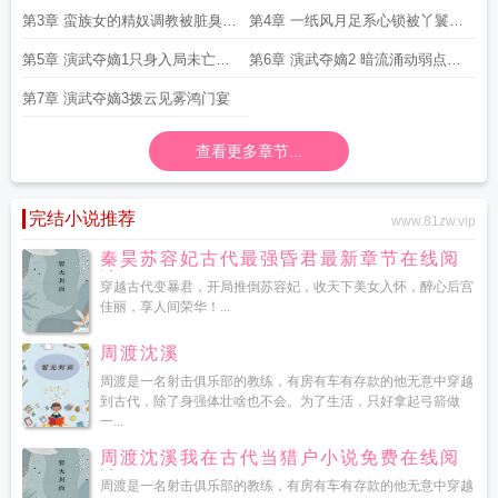
第3章 蛮族女的精奴调教被脏臭大
第4章 一纸风月足系心锁被丫鬟小
脚熏得叫妈妈
脚征服上交全部身家的归家浪子
第5章 演武夺嫡1只身入局未亡人
第6章 演武夺嫡2 暗流涌动弱点暴
的请求
露
第7章 演武夺嫡3拨云见雾鸿门宴
查看更多章节...
完结小说推荐
www.81zw.vip
秦昊苏容妃古代最强昏君最新章节在线阅
读
穿越古代变暴君，开局推倒苏容妃，收天下美女入怀，醉心后宫
佳丽，享人间荣华！...
周渡沈溪
周渡是一名射击俱乐部的教练，有房有车有存款的他无意中穿越
到古代，除了身强体壮啥也不会。为了生活，只好拿起弓箭做
一...
周渡沈溪我在古代当猎户小说免费在线阅
读
周渡是一名射击俱乐部的教练，有房有车有存款的他无意中穿越