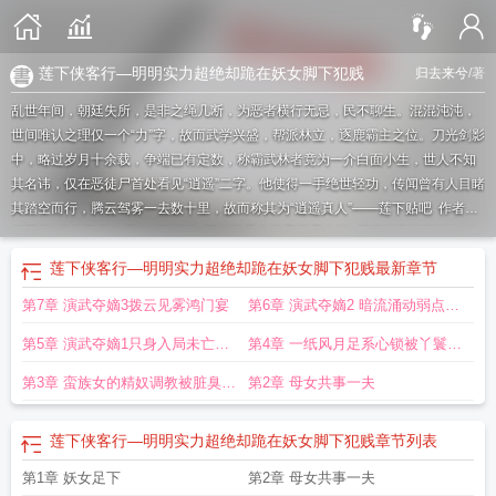
莲下侠客行—明明实力超绝却跪在妖女脚下犯贱
归去来兮
/著
乱世年间，朝廷失所，是非之绳几断，为恶者横行无忌，民不聊生。混混沌沌，
世间唯认之理仅一个“力”字，故而武学兴盛，帮派林立，逐鹿霸主之位。刀光剑影
中，略过岁月十余载，争端已有定数，称霸武林者竟为一介白面小生，世人不知
其名讳，仅在恶徒尸首处看见“逍遥”二字。他使得一手绝世轻功，传闻曾有人目睹
其踏空而行，腾云驾雾一去数十里，故而称其为“逍遥真人”——
莲下贴吧
作者月
下莲客
月下莲客作品集
莲下店
莲侠客是杂牌子还是名牌
莲下侠客行跪妖女结
局
莲侠客是哪国溜莲品牌
莲下侠客行笔趣阁无弹窗
月下莲客的作品集
by月下
莲下侠客行—明明实力超绝却跪在妖女脚下犯贱
最新章节
莲客
莲下是什么意思
月下莲客的全部
莲下是哪里
月下莲客
莲下侠客行笔趣阁
第7章 演武夺嫡3拨云见雾鸿门宴
第6章 演武夺嫡2 暗流涌动弱点暴
免费阅读最新章节
莲下义教
莲下侠客行全文免费阅读
月下莲客作品
露
第5章 演武夺嫡1只身入局未亡人
第4章 一纸风月足系心锁被丫鬟小
的请求
脚征服上交全部身家的归家浪子
第3章 蛮族女的精奴调教被脏臭大
第2章 母女共事一夫
脚熏得叫妈妈
莲下侠客行—明明实力超绝却跪在妖女脚下犯贱
章节列表
第1章 妖女足下
第2章 母女共事一夫