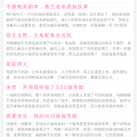
满我可以。可惜地狱开局，...
手握炮灰剧本，卷王改命易如反掌
997签约了一个叫阿蒖的萌新宿主，还哄着（划掉）永久绑定了，很快发现表
面乖巧老实的新宿主有两副面孔。第1个世界穿成女扮男装的世子爷，异姓王
亲爹马上就要造反，最后失败全家被嘎。关键时候，阿蒖果断一手刀打晕亲
爹，造反是不可能造反的。避...
宿主太野，主角配角全沦陷
关雎雎好不容易在抢夺家产中杀出一条血路，就被突然蹦出的私生子撞死。系
统找上她去小世界做任务。她马上走，等我复活了弄死那群瘪三。世界一穿越
到异世的女大佬拜金女爆改异世大佬，男主反派都后悔了，纷纷追着求她多看
自己一眼。禁欲男主变得...
星际猎人
母星毁于内战，少年从废墟走出，入万兽星球，闯上古遗弃之地，盗药都仙
缘，窃未来文明科技杀伐决断，打破历史轮回宿命，重燃文明之火。...
末世：开局我夺取了SSS级异能
一场陨石雨降临，整个世界崩塌毁灭，大多数人变成了可怕的怪物，动物植物
不再是幸存者的资源，而是成为了猎手。随着陨石雨降临的还有星晶，能开出
超凡食物武器装备进化药剂，异能血脉这里是末世，是大多幸存者的地狱！但
对于进化者和异能者...
黑雾求生：我的向日葵能导航
沈槐序一觉醒来，发现自己被传送到一个被黑雾笼罩的诡异世界。腐尸在暗处
游荡，物资箱散落迷雾之中，而唯一的庇护所，竟是一间靠阳光驱动的破旧木
屋。更离谱的是，她的新手礼包里，有一株会说话的向日葵，它怕黑挑食，还