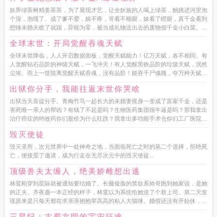
妖界绿茶树精姜茶茶，为了展现才艺，让全妖族的人喝上绿茶，她跳进河里泡
个澡，泡嘎了。成了爹不爱，娘不疼，哥看不顺眼，妹看了瞪眼，真千金看到
想锤未婚夫瞧了就踹，异能为零，被当成礼物送出去的废物假千金小白菜。身
为绿茶树精，泡澡泡嘎了，已...
全球末世：开局觉醒吞魂天赋
全球末世降临，人人开启数据面板，觉醒天赋能力！亿万天赋，各不相同。有
人觉醒钻石品阶的神级天赋，一飞冲天！有人觉醒黑铁品阶的垃圾天赋，泯然
尘埃。而上一世陆离觉醒天赋吞魂，没有品阶！能吞千尸魂魄，夺万种天赋！
凝魂兵，铸魂卫！拥有如此...
出狱你分手，我能往返末世你哭啥
出狱当天喜提分手。青梅竹马一起长大的未婚妻摇身一变成了富家千金，还是
害死唯一亲人的帮凶？有钱了不起是吗？生物医药集团很牛逼是吗？那我拿出
治疗癌症的特效药你们股价为什么狂跌？我拿出多功能手术仓你们工厂医院为
什么倒闭？我拿出人工克隆器官...
毁灭使徒
毁灭圣所，次元世界中一处神奇之地，当面临死亡之时的第二个选择，拒绝死
亡，便接受了邀请，成为行走在无尽次元中的毁灭使徒...
顶级兽夫太缠人，绝美娇雌想出逃
林鸾刚穿到星际就被通知要结婚了。长腿俊脸的禁欲系帅哥跑到她家说，是她
的正夫。齐夜盏一本正经的样子，林鸾以为系统给她送了个新上司。第二天发
现原来是只每天都在求亲亲抱抱举高高的粘人大猫咪。婚假还没有开始休，林
鸾就被通知回去上班，上班的第...
三星纪：古蜀文明的宇宙征途