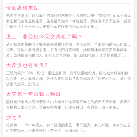
总在脑子里喊饿...
修仙纵横末世
书名主角越飞。作品简介男频科幻末世异世大陆轮回重生玄幻求生多元宇宙无
女主越飞曾是圣族圣尊，圣界至尊巅峰！修炼至尊，脚踩寰宇万千世界，威震
宇宙洪荒！三千三万大道都不放在眼里的杀伐圣界至尊...
废土：非酋她今天交房租了吗？
从小极度倒霉的管今毓在意外逃脱狼窝后，莫名穿到一个被高辐射污染的废土
世界。这地儿前有辐射雨，后有太阳超高辐射，她刚落地就稳定发挥非酋体
质，成功被高辐射KO，命不久矣再睁眼，依旧满目疮痍。这里物资匮乏，生
存艰难，路上...
大反派也有春天2
正经的简介0326，切记，重返庇护所，要尽快重组势力。以防被大玩家们群
起而攻，死无葬身之地。为什么要针对我？因为你毁灭了庇护所九次。举世公
认最大反派。没有之一。...
天灾第十年跟我去种田
熬过核污染水排海全蓝星火山大爆发和伽马射线暴之后的天灾第十年，夏青昂
首挺胸走出安全区。谁都别拦着姐，姐要去种田！有男主，戏份不多...
沙之界
冷狐靖，一个中年男人，有个普通的家庭，妻子漂亮，女儿可爱。本来想在公
司坐吃等死，但事事难料，有一天，公司倒闭了...