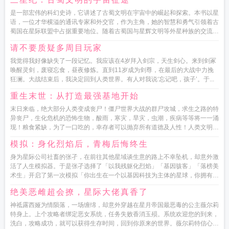
是一部宏伟的科幻史诗，它讲述了古蜀文明在宇宙中的崛起和探索。本书以星
语，一位才华横溢的通讯专家和外交官，作为主角，她的智慧和勇气引领着古
蜀国在星际联盟中占据重要地位。随着古蜀国与星辉文明等外星种族的交流不
断加深，星语和她的团队包...
请不要质疑多周目玩家
我觉得我好像缺失了一段记忆。我应该在4岁拜入剑宗，天生剑心。来到剑冢
唤醒灵剑，废寝忘食，昼夜修炼。直到11岁成为剑尊，在最后的大战中力挽
狂澜。大战结束后，我决定回到人类世界。有人对我说‘忘记吧，孩子’。于...
重生末世：从打造最强基地开始
末日来临，绝大部分人类变成丧尸！僵尸世界大战的群尸攻城，求生之路的特
异丧尸，生化危机的恐怖生物，酸雨，寒灾，旱灾，虫潮，疾病等等将一一涌
现！粮食紧缺，为了一口吃的，幸存者可以抛弃所有道德及人性！人类文明陷
入了前所未有的绝境。在一片哀...
模拟：身化烈焰后，青梅后悔终生
身为星际公司社畜的张孑，在前往其他星域谈生意的路上不幸坠机，却意外激
活了人生模拟器。于是张孑选择了「以我残躯化烈焰」「基因骇客」「落榜美
术生」开启了第一次模拟「你出生在一个以基因科技为主体的星球，你拥有一
个美满的家庭以及一个与你同岁...
绝美恶雌超会撩，星际大佬真香了
神祗露西娅为情陨落，一场缠绵，却意外穿越在星月帝国最恶毒的公主薇尔莉
特身上。上个攻略者绑定恶女系统，任务失败香消玉殒。系统欢迎您的到来，
洗白，攻略成功，就可以获得生存时间，回到你原来的世界。薇尔莉特信心满