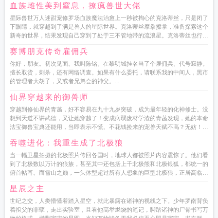
血族雌性美到窒息，撩疯兽世大佬
星际兽世万人迷甜宠修罗场血族魔法治愈上一秒被掏心的克洛蒂丝，只是闭了
下眼睛，就穿越到了满是兽人的星际世界。克洛蒂丝摩拳擦掌，准备探索这个
新奇的世界，结果发现自己穿到了处于三不管地带的流浪星。克洛蒂丝也行
吧，既来之则...
赛博朋克传奇雇佣兵
你好，朋友。初次见面。我叫陈铭。在黎明城挂名当了个雇佣兵。代号寂静。
擅长取货，刺杀，还有网络调查。如果有什么委托，请联系我的中间人，黑市
的管理者大胡子，又或者兄弟会的神父。...
仙界穿越来的御兽师
穿越到修仙界的青菡，好不容易在九十九岁突破，成为最年轻的化神修士。没
想到天道不讲武德，又让她穿越了！变成病弱废材学渣的青菡发现，她的本命
法宝御兽宝典还能用，当即表示不慌。不花钱捡来的宠兽天赋不高？无妨！萃
取灵液帮它易筋洗髓，开启...
吞噬进化：我重生成了北极狼
当一幅卫星拍摄的北极照片传回各国时，地球人都被照片内容震惊了。他们看
到了北极数以万计的狼族，甚至其中还包括上千北极熊和北极银狐，都统一的
俯首帖耳。而雪山之巅，一头体型超过所有人想象的巨型北极狼，正居高临下
的俯瞰着北极大陆。书友群3...
星辰之主
世纪之交，人类懵懂着踏入星空，就此暴露在诸神的视线之下。少年罗南背负
着祖父的罪孽，走出实验室，且看他高举燃烧的笔记，脚踏诸神的尸骨书写万