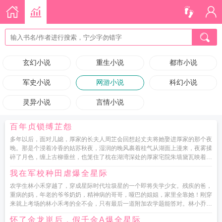
玄幻小说
重生小说
都市小说
军史小说
网游小说
科幻小说
灵异小说
言情小说
百年贞锁缚芷怨
多年以后，面对儿媳，厚家的长夫人周芷会回想起丈夫将她娶进厚家的那个夜
晚。那是个浸着冷香的姑苏秋夜，湿润的晚风裹着桂气从湖面上漫来，夜雾揉
碎了月色，缠上古柳垂丝，也笼住了枕在湖湾深处的厚家宅院朱墙黛瓦映着朦
胧月影，回廊绕着浅流，疏...
我在军校种田虐爆全星际
农学生林小禾穿越了，穿成星际时代垃圾星的一个即将失学少女。残疾的爸，
重病的妈，年老的爷爷奶奶，精神病的哥哥，哑巴的姐姐，家里全靠她！刚穿
来就上考场的林小禾考的全不会，只有最后一道附加农学题能答对。林小乔走
狗屎运了，居然被联邦中央...
怀了金龙崽后，假千金A爆全星际