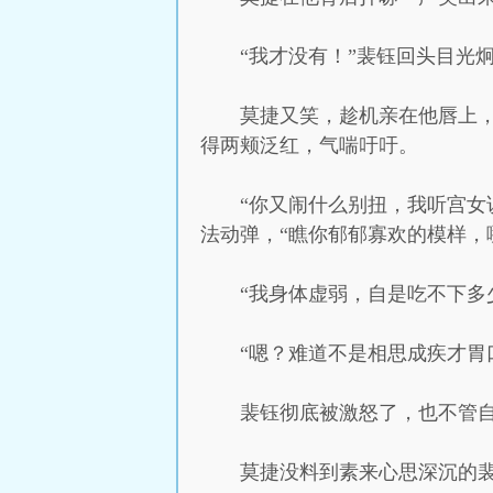
“我才没有！”裴钰回头目光
莫捷又笑，趁机亲在他唇上
得两颊泛红，气喘吁吁。
“你又闹什么别扭，我听宫女
法动弹，“瞧你郁郁寡欢的模样，
“我身体虚弱，自是吃不下多
“嗯？难道不是相思成疾才胃
裴钰彻底被激怒了，也不管
莫捷没料到素来心思深沉的