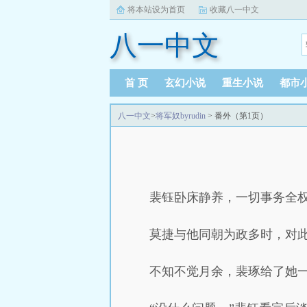
将本站设为首页
收藏八一中文
八一中文
首 页
玄幻小说
重生小说
都市
八一中文
>
将军奴byrudin
> 番外（第1页）
裴钰卧床静养，一切事务全
莫捷与他同朝为政多时，对
不知不觉月余，裴琢给了她