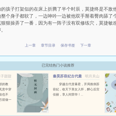
功的孩子打架似的在床上折腾了半个时辰，莫捷终是不敌
她整个身子都软了，一边呻吟一边被他双手掰着臀肉舔了
底狠狠操弄了一番，因为有一阵子没有双修练穴，莫捷敏
声。
上一章
章节目录
保存书签
下一章
已完结热门小说推荐
梨子甜甜
秦昊苏容妃古代最
明月关山
阅读
强昏君最新章节在线阅读
部的教
穿越古代变暴君，开局推倒苏
无意中穿
容妃，收天下美女入怀，醉心后宫
啥也不
佳丽，享人间荣华！...
弓箭做一
一只野
天打了一
第三天周