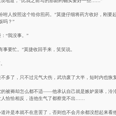
淡淡地道，“比我之前写的那副药确实要好一些……”
吩咐人按照这个给你煎药。”莫捷仔细将药方收好，刚要
饭吗？”
：“我没事。”
有事要忙。”莫捷收回手来，笑笑说。
声。
差不多了，只不过元气大伤，武功废了大半，短时内也恢
软的被褥却怎么都不适——他承认自己就是嫉妒裴琢，泠
女人恰恰相反，连他生气了都察觉不出……
心道许是本就不在意罢了，否则也不会月余都没想起来看