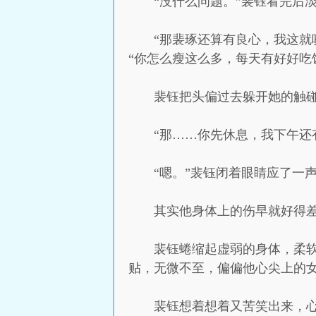
“没什么问题。”裴钰看完后
“那裴琢还算有良心，我这就
“你怎么瘦这么多，每天有好好吃
裴钰把头偏过去躲开她的触碰
“那……你先休息，我下午还
“嗯。”裴钰闭着眼睛应了一
其实他身体上的伤早就好得
裴钰蜷缩起虚弱的身体，柔
贴，无微不至，偏偏他心尖上的
裴钰想着想着又苦笑出来，