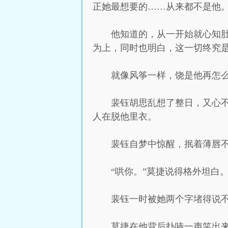
正她最想要的……从来都不是他
他知道的，从一开始就心知
为上，同时也明白，这一切终究
就像风筝一样，饶是他再怎
裴钰胡思乱想了整日，又心
人在脱他里衣。
裴钰自梦中惊醒，抿着薄唇不
“哄你。”莫捷说得格外坦白
裴钰一时被她两个字堵得说不
莫捷在他背后扑哧一声笑出来