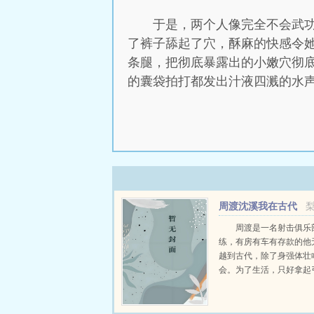
于是，两个人像完全不会武
了裤子舔起了穴，酥麻的快感令
条腿，把彻底暴露出的小嫩穴彻
的囊袋拍打都发出汁液四溅的水
周渡沈溪我在古代
当猎户小说免费在线
周渡是一名射击俱乐
练，有房有车有存款的他
越到古代，除了身强体壮
会。为了生活，只好拿起
个深山猎户。第一天打了
鸡，不会做（失望）第二
只野兔，不会做（失望）