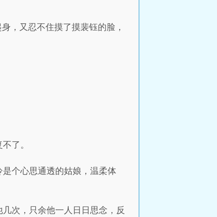
起身，又忍不住摸了摸裴钰的脸，
复不了。
泠是个心思通透的姑娘，温柔体
他几次，只余他一人日日思念，反