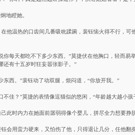
炯炯地瞪她。
，在他温热的口齿间几番吸吮蹂躏，裴钰恼火得不行，可
说你每天都吃不下多少东西。”莫捷伏在他胸口，轻而易
哪还有十五岁时狂妄嚣张影子。”
少东西。”裴钰动了动双腿，烦闷道，“你放开我。”
口不佳？”莫捷的表情像逗猫似的悠闲，“年龄越大越小孩
自己此时内力在她面前孱弱得像个婴儿，拼尽全力想要挣
裴钰会用蛮力硬来，又怕伤了他，只得退让几分，任他翻