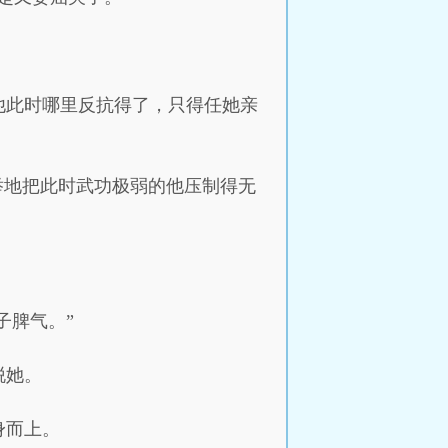
他此时哪里反抗得了，只得任她亲
举地把此时武功极弱的他压制得无
子脾气。”
脱她。
身而上。