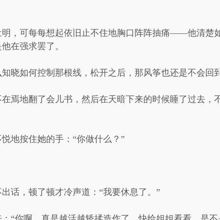
。
肚明，可每每想起依旧止不住地胸口阵阵抽痛——他清楚
是他在强求罢了。
么知晓如何控制那根线，松开之后，那风筝也还是不会回
不在焉地翻了会儿书，然后在天暗下来的时候睡了过去，
悦地按住她的手：“你做什么？”
。
出话，顿了顿才冷声道：“我要休息了。”
：“你啊，真是越活越矫揉造作了，快给姐姐看看，是不