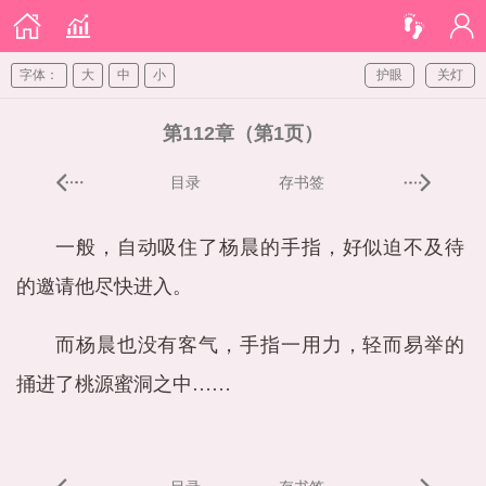
字体：
大
中
小
护眼
关灯
第112章（第1页）
目录
存书签
一般，自动吸住了杨晨的手指，好似迫不及待
的邀请他尽快进入。
而杨晨也没有客气，手指一用力，轻而易举的
捅进了桃源蜜洞之中……