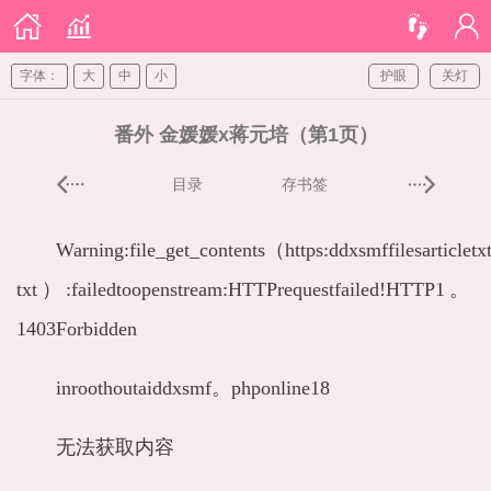
字体：
大
中
小
护眼
关灯
番外 金媛媛x蒋元培（第1页）
目录
存书签
Warning:file_get_contents（https:ddxsmffilesarticl
txt）:failedtoopenstream:HTTPrequestfailed!HTTP1。
1403Forbidden
inroothoutaiddxsmf。phponline18
无法获取内容