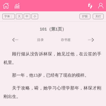
字体：
大
中
小
护眼
关灯
101（第1页）
目录
存书签
顾行烟从没告诉林琛，她见过他，在云笙的手
机里。
那一年，他13岁，已经有了现在的模样。
关于攻略，嗬，她学习心理学那年，林琛才刚
刚出生。