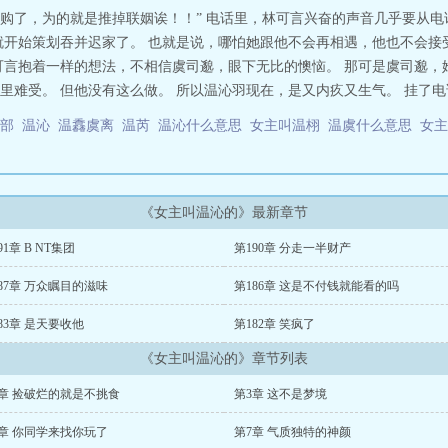
购了，为的就是推掉联姻诶！！” 电话里，林可言兴奋的声音几乎要从电
就开始策划吞并迟家了。 也就是说，哪怕她跟他不会再相遇，他也不会接
可言抱着一样的想法，不相信虞司邈，眼下无比的懊恼。 那可是虞司邈，
难受。 但他没有这么做。 所以温沁羽现在，是又内疚又生气。 挂了电话
哪部
温沁
温馫虞离
温芮
温沁什么意思
女主叫温栩
温虞什么意思
女
《女主叫温沁的》最新章节
91章 B NT集团
第190章 分走一半财产
87章 万众瞩目的滋味
第186章 这是不付钱就能看的吗
83章 是天要收他
第182章 笑疯了
《女主叫温沁的》章节列表
2章 捡破烂的就是不挑食
第3章 这不是梦境
6章 你同学来找你玩了
第7章 气质独特的神颜