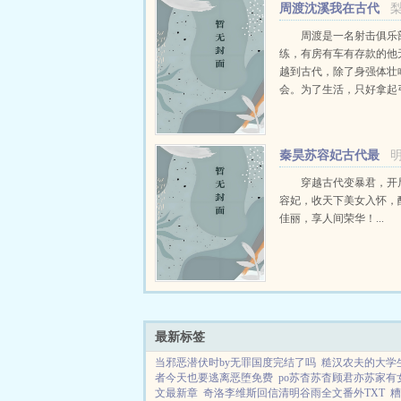
周渡沈溪我在古代
当猎户小说免费在线
周渡是一名射击俱乐
练，有房有车有存款的他
越到古代，除了身强体壮
会。为了生活，只好拿起
个深山猎户。第一天打了
鸡，不会做（失望）第二
只野兔，不会做（失望）
秦昊苏容妃古代最
渡看着山下的寥寥炊烟，以及
强昏君最新章节在线
穿越古代变暴君，开
容妃，收天下美女入怀，
佳丽，享人间荣华！...
最新标签
当邪恶潜伏时by无罪国度完结了吗
糙汉农夫的大学
者今天也要逃离恶堕免费
po苏杳苏杳顾君亦苏家有
文最新章
奇洛李维斯回信清明谷雨全文番外TXT
糟