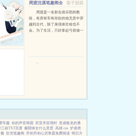
周渡沈溪笔趣阁全
梨子甜甜
文免费阅读
周渡是一名射击俱乐部的教
练，有房有车有存款的他无意中穿
越到古代，除了身强体壮啥也不
会。为了生活，只好拿起弓箭做一
个深山猎户。第一天打了一只野
鸡，不会做（失望）第二天打了一
只野兔，不会做（失望）第三天周
渡看着山下的寥寥炊烟，以及那...
...
赛车服
你的声音韩国
宋宜禾贺境时
变成银龙的勇
嫁三叔TXT百度
极阴体女什么意思
高雄 cos
炉鼎类
子酱
肚兜笔趣阁
乔初乔初心厉寒霆免费阅读
明日方