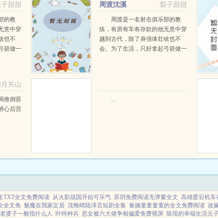
梨子甜甜
周渡沈溪
梨子甜甜
阅读
部的教
周渡是一名射击俱乐部的教
无意中穿
练，有房有车有存款的他无意中穿
啥也不
越到古代，除了身强体壮啥也不
弓箭做一
会。为了生活，只好拿起弓箭做一
一只野
个深山猎户。第一天打了一只野
天打了一
鸡，不会做（失望）第二天打了一
第三天周
只野兔，不会做（失望）第三天周
明月关山
那...
渡看着山下的寥寥炊烟，以及那...
阅读
局推倒苏
...
醉心后宫
生TXT全文免费阅读
从火影战国开始可乐气
苏玥免费阅读无弹窗全文
高雄爱宕机车
女全文免
魅魔在我家定居
沈晚晴陆泽言短剧全集
秦姨童童童童的全文免费阅读
改
老婆子一般指什么人
叶特种兵
恶女被六大佬争相偏爱免费视屏
陈瑶的幸福生活元