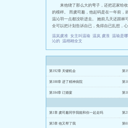
来他绕了那么大的弯子，还把迟家给收
的模样。 而虞司邈，他起码是在一年前，
温沁羽一点都没听进去。 她前几天还跟林
全可以把计划告诉自已，免得自已乱想，心里
温岚虞准
女主叫温瑜
温岚 虞淮
温瑜是
沁的
温栩翉全文
第192章 关键机会
第1
第188章 进了精神病院
第1
第184章 订婚宴
第1
第1章 虞司邈同学我能和你一起走吗
第
第5章 他又帮了我
第