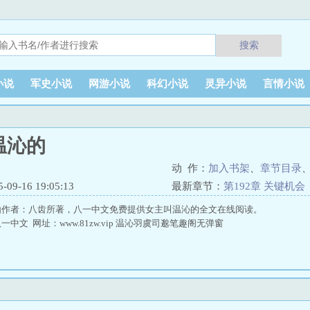
搜索
小说
军史小说
网游小说
科幻小说
灵异小说
言情小说
温沁的
动 作：
加入书架
、
章节目录
9-16 19:05:13
最新章节：
第192章 关键机会
由作者：八齿所著，八一中文免费提供女主叫温沁的全文在线阅读。
中文 网址：www.81zw.vip 温沁羽虞司邈笔趣阁无弹窗