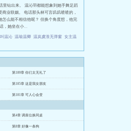
话里钻出来。 温沁羽都能想象到她手舞足蹈
受商业联姻。 电话那头林可言叽叽喳喳的，
她怎么能不相信他呢？ 但换个角度想，他完
，她坐在小...
主叫温沁
温瑜温卿
温岚虞淮无弹窗
女主温
第189章 你们太无礼了
第185章 这是我女朋友
第181章 可人心会变
第4章 调座位换同桌
第8章 好像一条狗