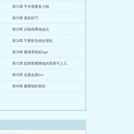
第12章 手术需要多少钱
第16章 真的好巧
第20章 识相就离他远点
第24章 不要欺负他女朋友
第28章 脑海里响起bgm
第32章 如彗星般降临的英俊可人儿
第36章 这宴会真low
第40章 戴墨镜的贵妇