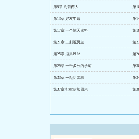
第9章 判若两人
第1
第13章 好友申请
第1
第17章 一个惊天猛料
第1
第21章 二刺螈男主
第2
第25章 渣男PUA
第2
第29章 一千多分的学霸
第3
第33章 一起切蛋糕
第3
第37章 把微信加回来
第3