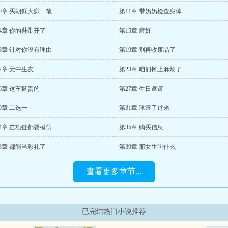
0章 买朝鲜大赚一笔
第11章 带奶奶检查身体
4章 你的鞋带开了
第15章 癖好
8章 针对你没有理由
第19章 别再收废品了
2章 无中生友
第23章 咱们摊上麻烦了
6章 这车挺贵的
第27章 生日邀请
0章 二选一
第31章 球滚了过来
4章 连项链都要模仿
第35章 购买信息
8章 都能当彩礼了
第39章 那女生叫什么
查看更多章节...
已完结热门小说推荐