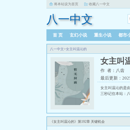
将本站设为首页
收藏八一中文
八一中文
首 页
玄幻小说
重生小说
都市
八一中文
>
女主叫温沁的
女主叫
作 者：八齿
最后更新：2025-0
女主叫温沁的是
三秒记住本站：八一
《女主叫温沁的》第192章 关键机会