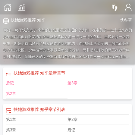
扶她游戏推荐 知乎
佚名
/著
“终于…终于快完成了”窗外的月光洒进这普通的小房间，在电脑前一位十七八岁的
少年正对着面前眼花缭乱的电脑屏幕输入着一行接一行的代码。虽说只是一名高
中生，但是男孩已经有了独立制作游戏的能力，而电脑上所显示的一切也正是男
孩心血的映照。少年编写的故事很简单也很老套，无非是被打败的魔王在数千年
后封印解除，沉睡已久的女神重新苏醒带领自己的伙伴们再一次讨伐魔王取得胜
利的故事。简单的剧情却不能磨灭少年心中的幻想，老套但是管用的故事总会让
创作者畅游于幻想的海洋。而眼前就到了最关键的时期，少年看着屏幕前的少女
扶她游戏推荐 知乎
最新章节
模型陷入了沉思：“澪歌…到底给她什么样的装扮好呢…”澪歌，男孩故事里的主
后记
第3章
角。
扶她技能
求扶她动漫的动漫名字
扶她的魔法药
扶她的动漫推荐
求一部扶
她动画的名字
求扶她动漫名
扶她是什么鬼
扶她动漫名字或链接
ふたぶ!1-扶她
第2章
部!! 1
扶她角色是什么
扶她gb车
扶她设定是什么意思
扶她游戏推荐 知乎
章节列表
第1章
第2章
第3章
后记