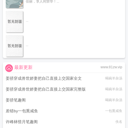
佳丽，享人间荣华！...
...
...
最新更新
www.81zw.vip
姜骄穿成兽世娇妻把自己直接上交国家全文
喝碗羊杂汤
姜骄穿成兽世娇妻把自己直接上交国家完整版
喝碗羊杂汤
姜骄笔趣阁
喝碗羊杂汤
差错by一包熏咸鱼
一包熏咸鱼
许峰林惜月笔趣阁
佚名