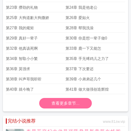
第23章 攒劲的礼物
第24章 我是他老公
第25章 大狗道歉大狗撒娇
第26章 爱如火
第27章 我的规矩
第28章 帮我洗澡
第29章 真好一辈子
第30章 你是想一辈子做0
第32章 他真该死啊
第33章 鹿一下又能怎
第34章 智取小小繁
第35章 手无缚鸡儿之力了
第36章 莫强求
第37章 下次要还
第38章 叫声哥我听听
第39章 小弟弟还几个
第40章 就今晚了
第41章 做大做强创造辉煌
查看更多章节...
完结小说推荐
www.81zw.vip