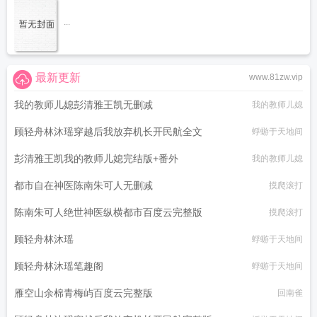
...
最新更新
www.81zw.vip
我的教师儿媳彭清雅王凯无删减
我的教师儿媳
顾轻舟林沐瑶穿越后我放弃机长开民航全文
蜉蝣于天地间
彭清雅王凯我的教师儿媳完结版+番外
我的教师儿媳
都市自在神医陈南朱可人无删减
摸爬滚打
陈南朱可人绝世神医纵横都市百度云完整版
摸爬滚打
顾轻舟林沐瑶
蜉蝣于天地间
顾轻舟林沐瑶笔趣阁
蜉蝣于天地间
雁空山余棉青梅屿百度云完整版
回南雀