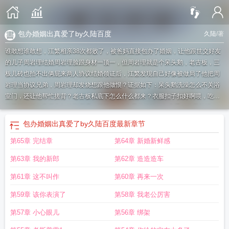
包办婚姻出真爱了by久陆百度
久陆
/著
谁敢想谁敢想，江繁相亲38次都败了，被爸妈直接包办了婚姻，让他跟世交好友
的儿子周岩理结婚周岩理脸跟身材一顶一，但周岩理就是个呆头鹅，老古板，三
板儿砖也拍不出俩屁来两人协议结婚领证后，江繁发现自己好像被做局了他把周
岩理当协议兄弟，周岩理却发烧想跟他做恨？证据如下：呆头鹅洗澡怎么不关浴
室门，还让他帮忙搓背？老古板私底下怎么什么都来？衣服扣子扣好啊喂，吃饭
能不能别总有意无意勾他脚啊喂？等等，自1为是的江繁（尔康手）仰天长啸：
“住手，咱俩撞号了，我不是0。”三板儿砖拍不出俩屁的周岩理嗓音低哑：“宝贝，
包办婚姻出真爱了by久陆百度
最新章节
这是个史诗级错误，我帮你纠正下。”后来：江繁怕冷，周岩理在暖心跟暖胃之间
第65章 完结章
第64章 新婚新鲜感
选择了暖被窝江繁被人表白，周岩理在发疯跟发癫之间选择了发情江繁疑似去见
好弟弟，周岩理在造孽跟造反之间选择了造车周岩理（攻）x江繁（受）两1相撞
第63章 我的新郎
第62章 造造造车
必有一0
包办婚姻出真爱了by
包办婚姻的含义
包办婚姻出真爱了在线阅读
包办
婚姻有感情吗
包办婚姻的坏处
包办婚姻出真爱了免费阅读
包办婚姻出真爱了江
第61章 这不叫作
第60章 再来一次
繁
包办婚姻出真爱了txt免费阅读
包办婚姻的悲哀
包办婚姻也挺甜
包办婚姻出
第59章 该你表演了
第58章 我老公厉害
真爱了txt百度
包办婚姻出真爱了by九陆txt
包办婚姻会幸福吗
包办婚姻出真爱了
by九陆讲的什么
包办婚姻全文
包办婚姻出真爱了笔趣阁
包办婚姻是什么意
第57章 小心眼儿
第56章 绑架
思
包办婚姻出真爱了by九陆
包办婚姻出真爱了by九山最新章节
包办婚姻出真爱