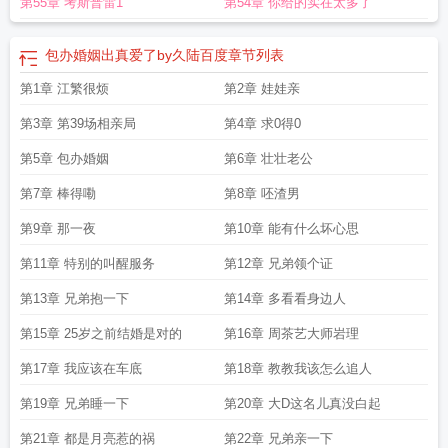
第55章 考斯普雷1
第54章 你给的实在太多了
了by久陆百度
包办婚姻gl.
包办婚姻出真爱了久陆讲的什么
包办婚姻出真爱了
by九陆双洁吗
包办婚姻出真爱了by久陆
包办婚姻后来相爱的电视剧
包办婚姻出
真爱了by久陆讲什么
包办婚姻出真爱了txt
包办婚姻出真爱了 txt
包办婚姻出真
包办婚姻出真爱了by久陆百度
章节列表
爱了by久陆TXT
包办婚姻出真爱了免费阅读by久陆
包办婚姻出真爱了百度
包办
第1章 江繁很烦
第2章 娃娃亲
婚姻有幸福的吗
包办婚姻真香
包办婚姻出真爱了by久陆免费阅读
包办婚姻出真
爱了免费
包办婚姻出真爱了晋江
包办婚姻
包办婚姻出真爱了by久陆txt
第3章 第39场相亲局
第4章 求0得0
第5章 包办婚姻
第6章 壮壮老公
第7章 棒得嘞
第8章 呸渣男
第9章 那一夜
第10章 能有什么坏心思
第11章 特别的叫醒服务
第12章 兄弟领个证
第13章 兄弟抱一下
第14章 多看看身边人
第15章 25岁之前结婚是对的
第16章 周茶艺大师岩理
第17章 我应该在车底
第18章 教教我该怎么追人
第19章 兄弟睡一下
第20章 大D这名儿真没白起
第21章 都是月亮惹的祸
第22章 兄弟亲一下