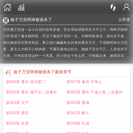
娘子万安阿禅被谁杀了
云霓
/著
混世魔王想做一朵小白花到底有多难。贵女周如珺惨死在大牢之中，再睁开眼睛
已经变成了傻女顾明珠，开启了她混不吝的一生。对顾明珠来说，报仇并不难，
难在她曾答应那些死囚，要让他们赫赫有名的身份重见天日，于是顾明珠日日思
量，要怎么才能不心惊肉跳，平庸安泰地过此生。顾娘子安分守己，人前也并不
出挑，可他却发现这样一个害羞、胆小的女子有点黑，仔细看起来，她黑得深不
可测……顾明珠：那些鼎鼎有名的大盗、骗子、美人、神医都与我无关啊，我更
不识得周如珺是何人，大人难道还不信？某人倾过身子，细长的丹凤眼中迸射出
娘子万安阿禅被谁杀了
最新章节
一抹精光：除非你立下文书，若是此话有假，便嫁与我为妻。
娘子万安崔桢喜欢
第568章 番外 送出家门
第567章 番外 手掌心
女主吗
娘子万安txt
娘子万安云霓txt百度
娘子万安 晋江
娘子万安在线阅读
娘
子万安 云霓
娘子万安书评
娘子万安免费阅读
娘子万安崔渭怎么被发现的
重生
第566章 番外 逃不出二叔番外
第565章 番外 不速之客 二叔番外
娘子万安
娘子万安崔渭喜欢张子凡吗
娘子万安TXT百度资源
娘子万安梁王是
谁
娘子万安全文阅读
娘子万安2k阅读
娘子万安笔趣阁
娘子万安全文免费阅读
第564章 太平
第563章 圆满
无弹窗笔趣阁
娘子万安人物结局
娘子万安谁是幕后人
娘子万安人物关系
娘子
第562章 携手
第561章 醉人
万安男主身世
娘子万安免费阅读完结版
娘子万安娘子万安
娘子万安崔渭结
局
娘子万安男主什么时候认出如珺的
娘子万安男主什么时候认出女主
娘子万安
第560章 欢喜
第559章 礼成
好看吗
娘子万安人物关系图
娘子万安云霓TXT
娘子万安剧情
娘子万安百度
娘