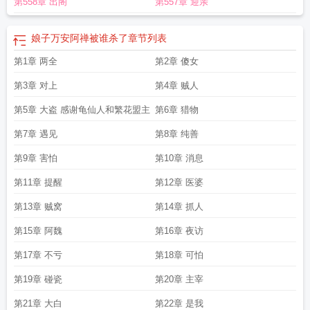
第558章 出阁
第557章 迎亲
子万安 123
娘子万安魏元谌的结局
娘子万安结局是什么
娘子万安讲的什么故
事
娘子万安男主角是哪个
娘子万安TXT
娘子万安百度百科
娘子万安的男主是
谁
娘子万安讲的什么内容
娘子万安讲的什么
娘子万安男主第几章认出女主
娘
娘子万安阿禅被谁杀了
章节列表
子万安 云霓txt百度
娘子万安全文免费阅读
娘子万安结局谁做了皇上
娘子万安
第1章 两全
第2章 傻女
崔桢
娘子万安张氏结局
娘子万安阿禅被谁杀了
娘子万安崔桢结局怎么样
娘子
万安txt百度
娘子万安 新笔趣阁
娘子万安人物介绍大全
娘子万安崔桢最后喜欢
第3章 对上
第4章 贼人
谁
娘子万安幕后黑手
娘子万安人物介绍
娘子万安免费阅读全文
娘子万安最后
谁继位了
第5章 大盗 感谢龟仙人和繁花盟主
娘子万安崔桢知道真相了吗
娘子万安结局
第6章 猎物
云霓的全部娘子万安
娘子
万安每个人结局
娘子万安txt百度资源
娘子万安幕后黑手是谁
娘子万安 云霓
第7章 遇见
第8章 纯善
TXT
娘子万安张氏最后结局
娘子万安无弹窗免费阅读
娘子万安全文阅读无弹
窗
娘子万安最后谁是皇上
娘子万安男主
娘子万安 云霓txt
娘子万安 全文免费阅
第9章 害怕
第10章 消息
读
娘子万安人物解析
娘子万安讲什么
娘子万安人物
娘子万安魏元谌的身世
娘
第11章 提醒
第12章 医婆
子万安男主是皇后的儿子吗
第13章 贼窝
第14章 抓人
第15章 阿魏
第16章 夜访
第17章 不亏
第18章 可怕
第19章 碰瓷
第20章 主宰
第21章 大白
第22章 是我