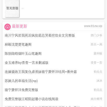
...
最新更新
www.81zw.vip
南川宁风笙我死后疯批霸总哭着挖坟全文完整版
西门少爷
林毅沈楚楚笔趣阁
胜天一局
陈勃陆晗烟叶玉山笔趣阁
梁州牧
金玉难养by杳杳一言未删减版
杳杳一言
改嫁摄政王我复仇虐渣妹骆宁萧怀沣结局+番外篇
初点点
苏婉儿的幸福生活(np)
沐沐
骆宁萧怀沣免费完整版
初点点
免费完整版江昭阳赵珊小说在线阅读
南方椰湾