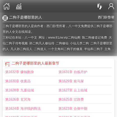
二狗子是哪部里的人
西门卧雪
/著
二狗子是哪部里的人是由作者：西门卧雪所著，八一中文免费提供二狗子是哪部
里的人全文在线阅读。
三秒记住本站：八一中文 网址：www.81zw.vip
二狗仙阁
陈二狗修道记免费
大
仙二狗子传奇视频
孙二狗凡人修仙传
二狗修仙
小仙儿李二狗
二狗子是哪部里
的人
凡人孙二狗后人
二狗道人
一个主角叫二狗子的修真
半仙和二狗子
主角李
二狗李修缘
二狗子的修仙日常
二狗子的大全
人物李二狗
李二狗修仙记
二狗子
修仙
二狗子仙女下凡
二狗子是哪部里的人
最新章节
第1632章 赚钱翻身
第1631章 自炼丹炉
第1630章 收废品
第1629章 捡马屎
第1628章 九重仙城
第1627章 云上仙城
第1626章 玄冥海
第1625章 过路费
第1624章 海岸线的阵法
第1623章 合体中期