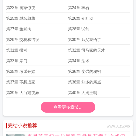
第23章 黄家惊变
第24章 碎石
第25章 继续忽悠
第26章 别乱动
第27章 鱼妖肉
第28章 试剑
第29章 交税和徭役
第30章 师父我悟了
第31章 报考
第32章 司马家的天才
第33章 宗门
第34章 法术
第35章 考试开始
第36章 变强的秘密
第37章 不想成家
第38章 好多的亲戚
第39章 大白鹅变异
第40章 大周王朝
查看更多章节...
完结小说推荐
www.81zw.vip