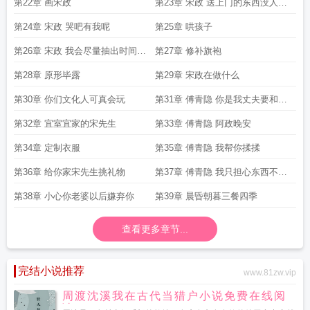
第22章 画宋政
第23章 宋政 送上门的东西没人会
珍惜
第24章 宋政 哭吧有我呢
第25章 哄孩子
第26章 宋政 我会尽量抽出时间来
第27章 修补旗袍
陪你
第28章 原形毕露
第29章 宋政在做什么
第30章 你们文化人可真会玩
第31章 傅青隐 你是我丈夫要和我
共度余生的男人
第32章 宜室宜家的宋先生
第33章 傅青隐 阿政晚安
第34章 定制衣服
第35章 傅青隐 我帮你揉揉
第36章 给你家宋先生挑礼物
第37章 傅青隐 我只担心东西不够
好配不上他
第38章 小心你老婆以后嫌弃你
第39章 晨昏朝暮三餐四季
查看更多章节...
完结小说推荐
www.81zw.vip
周渡沈溪我在古代当猎户小说免费在线阅
读