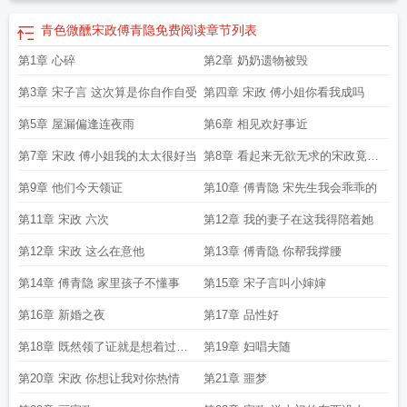
青色微醺宋政傅青隐免费阅读
章节列表
第1章 心碎
第2章 奶奶遗物被毁
第3章 宋子言 这次算是你自作自受
第四章 宋政 傅小姐你看我成吗
第5章 屋漏偏逢连夜雨
第6章 相见欢好事近
第7章 宋政 傅小姐我的太太很好当
第8章 看起来无欲无求的宋政竟然
还封建迷信
第9章 他们今天领证
第10章 傅青隐 宋先生我会乖乖的
第11章 宋政 六次
第12章 我的妻子在这我得陪着她
第12章 宋政 这么在意他
第13章 傅青隐 你帮我撑腰
第14章 傅青隐 家里孩子不懂事
第15章 宋子言叫小婶婶
第16章 新婚之夜
第17章 品性好
第18章 既然领了证就是想着过一
第19章 妇唱夫随
辈子的
第20章 宋政 你想让我对你热情
第21章 噩梦