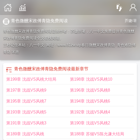
青色微醺宋政傅青隐免费阅读
芥婕
/著
青色微醺宋政傅青隐免费阅读是由作者：芥婕所著，八一中文免费提供青色微醺
宋政傅青隐免费阅读全文在线阅读。
三秒记住本站：八一中文 网址：www.81zw.vip
春日微醺宋政傅青隐
青色难隐傅
青隐 宋政
青色微醺宋政傅青隐免费阅读
最新章节
第199章 沈战VS风桃大结局
第198章 沈战VS风桃10
第197章 沈战VS风桃9
第196章 沈战VS风桃8
第195章 沈战VS风桃7
第194章 沈战VS风桃6
第193章 沈战VS风桃5
第192章 沈战VS风桃4
第191章 沈战VS风桃3
第190章 沈战VS风桃2
第189章 沈战VS风桃
第188章 苏烟VS陈允谦大结局