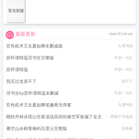
...
最新更新
www.81zw.vip
官色权术王生夏如卿未删减版
九霄鸿鹄
苏怀谨晴蔻淫书生完整版
中原一点红
苏怀谨晴蔻
中原一点红
我见过龙裴不了
裴不了
淫书生by苏怀谨晴蔻未删减
中原一点红
官色权术王生夏如卿笔趣阁无弹窗
九霄鸿鹄
顾轻舟林沐瑶让你复读战高四你被空军捡漏了全文
蜉蝣于天地间
雁空山余棉青梅屿百度云完整版
回南雀