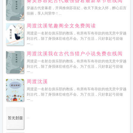
秦昊苏容妃古代最强昏君最新章节在线阅
读
穿越古代变暴君，开局推倒苏容妃，收天下美女入怀，醉心后宫
佳丽，享人间荣华！...
周渡沈溪笔趣阁全文免费阅读
周渡是一名射击俱乐部的教练，有房有车有存款的他无意中穿越
到古代，除了身强体壮啥也不会。为了生活，只好拿起弓箭做
一...
周渡沈溪我在古代当猎户小说免费在线阅
读
周渡是一名射击俱乐部的教练，有房有车有存款的他无意中穿越
到古代，除了身强体壮啥也不会。为了生活，只好拿起弓箭做
一...
周渡沈溪
周渡是一名射击俱乐部的教练，有房有车有存款的他无意中穿越
到古代，除了身强体壮啥也不会。为了生活，只好拿起弓箭做
一...
...