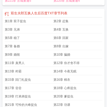
第221章 京城重逢5
第220章 京城重逢4
郎互换人生后免费
双生夫君
双生夫郎互换人生后txt
双生夫郎互换人生后by羽春
百度
双生夫郎互换人生作者
双生夫郎互换人生后晋江免费阅读
双生夫郎互换人
生后txt阅读
双生夫郎互换人生后txt番外
双生夫郎互换人生后百度TXT
双生夫郎
双生夫郎互换人生后百度TXT
章节列表
互换人生后番外
双生夫妻树
双生夫郎互换人生讲的什么故事
双生夫郎互换人生
第1章 双子捉虫
第2章 赶集
好看吗
双生花互换身份
双生夫郎互换人生后by羽春免费阅读番外
双生夫郎互换
人生后百度
双生夫妻漫画
双生夫郎互换人生后全文免费
双生夫郎互换人生后by
第3章 兄弟
第4章 互换
羽春TXT
双生夫郎互换人生后笔趣阁最新章节更新时间
双生夫郎互换人生后全
文阅读
第5章 稳了
双生夫郎互换人生后免费阅读
双生夫郎互换人生后by羽春免费阅读
第6章 回家
双生
夫郎互换人生后笔趣阁
双生夫郎互换人生后原名
双生夫郎互换人生后格格党
双
第7章 备婚
第8章 出嫁
生夫郎互换人生后txt免费阅读
双生夫郎互换人生后by羽春txt
双生夫郎互换人生
后番外全txt
双生夫郎互换人生后免费阅读全文无弹窗
双生夫郎互换人生后剧
第9章 婚闹
第10章 骗婚
透
双生夫郎互换人生后剧情解析
双生夫妇
双生夫郎互换人生后番外TXT百
第11章 臭男人
第12章 你才舍不得
度
双生夫郎互换人生后番外TXT
双生夫郎互换人生TXT地址
双生夫郎互换人生
后by羽春免费全文
双生夫郎互换人生后txt书包网
双生夫郎互换人生后txt 309
双
第13章 村霸
第14章 今夜无眠
生夫郎互换人生后晋江
双生夫郎互换人生后免费完整版
双生夫郎互换人生后剧
第15章 回门礼捉虫
第16章 棉衣
情简介
双生夫郎互换人生后免费阅读完整版
双生夫郎互换人生后TXT
双生夫郎
互换人生后 全文
双生夫郎互换人生后txt百度
双生夫郎互换人生后TXT百度
双生
第17章 尝尝
第18章 心疼捉虫
子互换人生后
双生夫郎互换人生后讲的什么
第19章 打弟弟捉虫
第20章 爹捉虫
第21章 可怜的大峰捉虫
第22章 功课