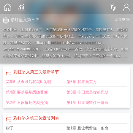
彩虹坠入第三关
水灵芝
/著
傍晚时分，太阳渐渐落下，天空呈现出一抹温暖的橘红色。周围没有人，四处很
安静，落日余晖映照在前面的这条羊肠小径上。郑彩儿看了一下天空，伸了个懒
腰，嘴里持续哼吟：“Ifhappylittlebluebirdsflyabovetherainbow，
whyohwhycan\#039;tI……”这是她很喜欢的一首歌。这里是她的秘密基地。如果
心情郁闷或想要独处时，这里是她的好去处。这是距离大学不远的一个山坡，山
坡后面有一片尚未开发的小树林，那里野草丛生，有些都长到她腰间了，但是好
在空气清新，远离尘嚣，她也是在搬来到这座城市不久后莫名其妙走着走着就发
彩虹坠入第三关
最新章节
现到了这里，可把她乐坏了！隔天就带着一把铲子自己铲了条通往深处的小径，
第6章 从今以后我就叫彩虹
第5章 我来自东方
才发现草丛后面别有洞天，各种奇花异石，甚是惊喜。她还找到了一块大石头，
她喜欢整个人躺倒在上面，经常呆到傍晚才离开。郑彩儿摘下耳机，从大石头上
第4章 要杀要剐悉随尊便
第3章 今日就是你的死期
跳下，拍拍衣服上的尘埃，正转身要走，突然发现眼前不知何时站了两个人。
落
入彩虹国度是什么歌
彩虹坠入攻略
彩虹坠入一共多少关
彩虹坠入成就
彩虹坠
第2章 不反抗死的就是我
第1章 且让我留住一条命
入第二关的第3关零件怎么过
落入彩虹国度的人是谁
彩虹坠入视频攻略
彩虹坠
入攻略第一关
彩虹坠入第三关
ns彩虹坠入
国行彩虹坠入
彩虹入坠攻略
彩虹坠
彩虹坠入第三关
章节列表
入第一关怎么过?
落入彩虹国度by水灵芝
彩虹坠入第二关
落入彩虹国度歌词
彩
虹坠入第三关怎么过?
游戏彩虹坠入攻略
彩虹坠入流程
彩虹坠入游戏攻略
彩虹
楔子
第1章 且让我留住一条命