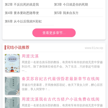
坠入攻略第四关
彩虹坠入第4关
彩虹坠入第一关
彩虹坠入 ns
彩虹坠入通关秘
第2章 不反抗死的就是我
第3章 今日就是你的死期
籍
第4章 要杀要剐悉随尊便
第5章 我来自东方
第6章 从今以后我就叫彩虹
查看更多章节...
完结小说推荐
www.81zw.vip
周渡沈溪
周渡是一名射击俱乐部的教练，有房有车有存款的他无意中穿越
到古代，除了身强体壮啥也不会。为了生活，只好拿起弓箭做
一...
秦昊苏容妃古代最强昏君最新章节在线阅
读
穿越古代变暴君，开局推倒苏容妃，收天下美女入怀，醉心后宫
佳丽，享人间荣华！...
周渡沈溪我在古代当猎户小说免费在线阅
读
周渡是一名射击俱乐部的教练，有房有车有存款的他无意中穿越