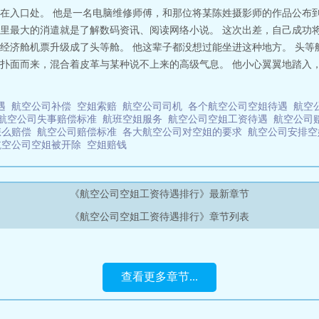
在入口处。 他是一名电脑维修师傅，和那位将某陈姓摄影师的作品公布到
里最大的消遣就是了解数码资讯、阅读网络小说。 这次出差，自己成功
经济舱机票升级成了头等舱。 他这辈子都没想过能坐进这种地方。 头等
扑面而来，混合着皮革与某种说不上来的高级气息。 他小心翼翼地踏入，
待遇
航空公司补偿
空姐索赔
航空公司司机
各个航空公司空姐待遇
航空
航空公司失事赔偿标准
航班空姐服务
航空公司空姐工资待遇
航空公司
怎么赔偿
航空公司赔偿标准
各大航空公司对空姐的要求
航空公司安排
航空公司空姐被开除
空姐赔钱
《航空公司空姐工资待遇排行》最新章节
《航空公司空姐工资待遇排行》章节列表
查看更多章节...