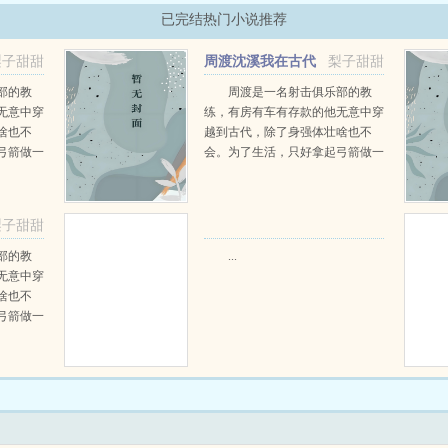
已完结热门小说推荐
梨子甜甜
周渡沈溪我在古代
梨子甜甜
当猎户小说免费在线阅读
部的教
周渡是一名射击俱乐部的教
无意中穿
练，有房有车有存款的他无意中穿
啥也不
越到古代，除了身强体壮啥也不
弓箭做一
会。为了生活，只好拿起弓箭做一
一只野
个深山猎户。第一天打了一只野
天打了一
鸡，不会做（失望）第二天打了一
第三天周
只野兔，不会做（失望）第三天周
梨子甜甜
那...
渡看着山下的寥寥炊烟，以及那...
部的教
...
无意中穿
啥也不
弓箭做一
一只野
天打了一
第三天周
那...