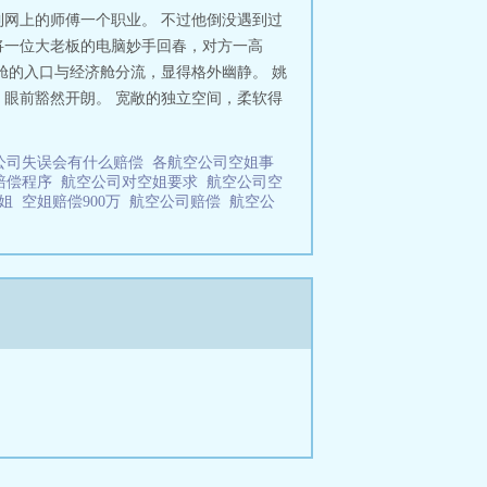
网上的师傅一个职业。 不过他倒没遇到过
将一位大老板的电脑妙手回春，对方一高
舱的入口与经济舱分流，显得格外幽静。 姚
眼前豁然开朗。 宽敞的独立空间，柔软得
公司失误会有什么赔偿
各航空公司空姐事
赔偿程序
航空公司对空姐要求
航空公司空
空姐
空姐赔偿900万
航空公司赔偿
航空公