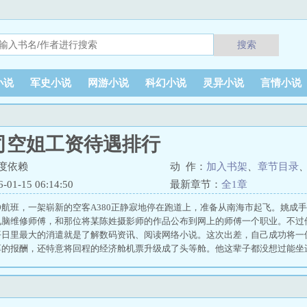
搜索
小说
军史小说
网游小说
科幻小说
灵异小说
言情小说
司空姐工资待遇排行
度依赖
动 作：
加入书架
、
章节目录
1-15 06:14:50
最新章节：
全1章
09航班，一架崭新的空客A380正静寂地停在跑道上，准备从南海市起飞。姚
电脑维修师傅，和那位将某陈姓摄影师的作品公布到网上的师傅一个职业。不过
平日里最大的消遣就是了解数码资讯、阅读网络小说。这次出差，自己成功将一
厚的报酬，还特意将回程的经济舱机票升级成了头等舱。他这辈子都没想过能坐
幽静。姚成深吸一口气，推开舱门，一股淡淡的香氛扑面而来，混合着皮革与某
开朗。 航司的精神损失补偿—瞧不起人的空姐，成为修机师傅的宠物