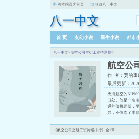
将本站设为首页
收藏八一中文
八一中文
首 页
玄幻小说
重生小说
都市
八一中文
>
航空公司空姐工资待遇排行
航空公
作 者：翼的重
最后更新：2026-0
天海航空的NH9
口处。他是一名
通的修机师傅，
兴，不仅给了丰
分流，显得格外
地踏入，眼前豁然
《航空公司空姐工资待遇排行》全1章