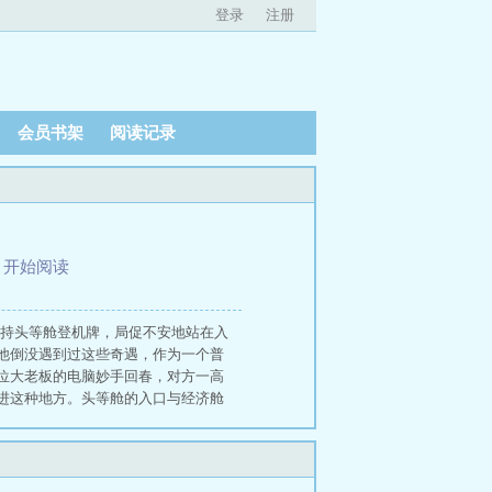
登录
注册
会员书架
阅读记录
、
开始阅读
成手持头等舱登机牌，局促不安地站在入
他倒没遇到过这些奇遇，作为一个普
位大老板的电脑妙手回春，对方一高
进这种地方。头等舱的入口与经济舱
种说不上来的高级气息。他小心翼翼