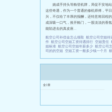
姚成手持头等舱登机牌，局促不安地站
这些奇遇，作为一个普通的修机师傅，平日
兴，不仅给了丰厚的报酬，还特意将回程的
成深吸一口气，推开舱门，一股淡淡的香氛
能陷进去的真皮座...
航空公司补偿金怎么领取
航空公司空姐
件
航空公司空姐工资待遇排行
空姐责任
姐标准
航空公司空姐年薪多少
航空公司
司的的空姐
空姐工资一般多少钱一个月
全1章