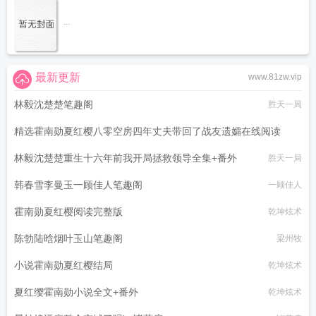
...
最新更新
www.81zw.vip
林毅沈楚楚笔趣阁
胜天一局
精选霍南勋夏红樱八零空房四年丈夫带回了战友遗孀在线阅读
林毅沈楚楚重生十六年前我开局拯救领导全集+番外
乾坤炫术
胜天一局
韩春雪李曼玉一顾佳人笔趣阁
一顾佳人
霍南勋夏红樱阅读完整版
乾坤炫术
陈勃陆晗烟叶玉山笔趣阁
梁州牧
小说霍南勋夏红樱结局
乾坤炫术
夏红缨霍南勋小说全文+番外
乾坤炫术