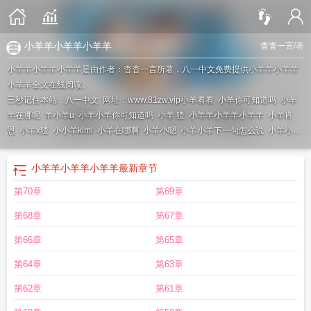
小羊羊小羊羊小羊羊
杳杳一言
/著
小羊羊小羊羊小羊羊是由作者：杳杳一言所著，八一中文免费提供小羊羊小羊羊
小羊羊全文在线阅读。
三秒记住本站：八一中文 网址：www.81zw.vip
小羊看看
小羊你可知道吗
小羊
羊在哪呢
羊小羊u
小羊小羊你可知道吗
小羊 猹
小羊羊小羊羊小羊羊
小羊肖
恩
小羊x猹
小小羊kimi
小羊在哪啊
小羊小嗯
小羊小羊下一句怎么说
小羊小羊
几点了
小羊羊小羊羊小羊羊
最新章节
第70章
第69章
第68章
第67章
第66章
第65章
第64章
第63章
第62章
第61章