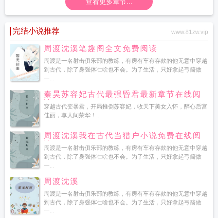
查看更多章节...
完结小说推荐
www.81zw.vip
周渡沈溪笔趣阁全文免费阅读
周渡是一名射击俱乐部的教练，有房有车有存款的他无意中穿越
到古代，除了身强体壮啥也不会。为了生活，只好拿起弓箭做
一...
秦昊苏容妃古代最强昏君最新章节在线阅
读
穿越古代变暴君，开局推倒苏容妃，收天下美女入怀，醉心后宫
佳丽，享人间荣华！...
周渡沈溪我在古代当猎户小说免费在线阅
读
周渡是一名射击俱乐部的教练，有房有车有存款的他无意中穿越
到古代，除了身强体壮啥也不会。为了生活，只好拿起弓箭做
一...
周渡沈溪
周渡是一名射击俱乐部的教练，有房有车有存款的他无意中穿越
到古代，除了身强体壮啥也不会。为了生活，只好拿起弓箭做
一...