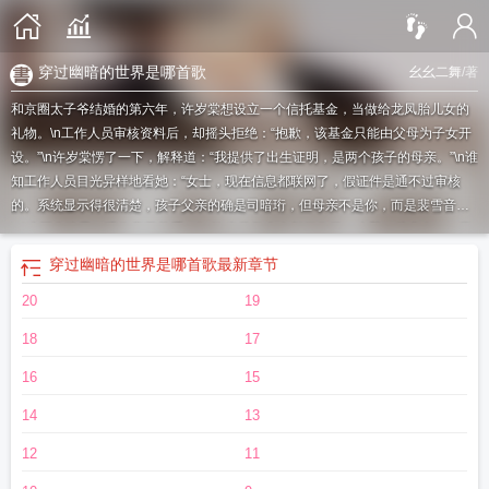
穿过幽暗的世界是哪首歌
幺幺二舞
/著
和京圈太子爷结婚的第六年，许岁棠想设立一个信托基金，当做给龙凤胎儿女的
礼物。\n工作人员审核资料后，却摇头拒绝：“抱歉，该基金只能由父母为子女开
设。”\n许岁棠愣了一下，解释道：“我提供了出生证明，是两个孩子的母亲。”\n谁
知工作人员目光异样地看她：“女士，现在信息都联网了，假证件是通不过审核
的。系统显示得很清楚，孩子父亲的确是司暗珩，但母亲不是你，而是裴雪音。”
\n“这两个孩子，跟你毫无关系。”\n许岁棠整个人都僵住了，大脑一片空白。\n裴
雪音，是她丈夫刻骨铭心的初恋。\n两人隔着司裴两家的血海世仇，早已断了联
穿过幽暗的世界是哪首歌
最新章节
系。\n可如今，她十月怀胎，拼死生下的儿女，竟成了丈夫和裴雪音的孩子......\n
20
19
这怎么可能？
她穿过幽暗岁月许岁棠
她穿过幽暗岁月后续大结局
她穿过幽暗岁
月大结局是什么
她穿过幽暗岁月21章免费阅读
她穿过幽暗岁月免费阅读全文
她
18
17
穿过幽暗岁月免费阅读
她穿过幽暗岁月完整版
她穿过幽暗岁月10章免费阅读
16
15
14
13
12
11