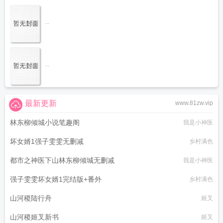
...
...
最新更新
www.81zw.vip
林东柳倾城小说笔趣阁
我是小神医
坏女婿1强子雯雯无删减
乡村满色
都市之神医下山林东柳倾城无删减
我是小神医
强子雯雯坏女婿1完结版+番外
乡村满色
山河稷陆行舟
姬叉
山河稷姬叉新书
姬叉