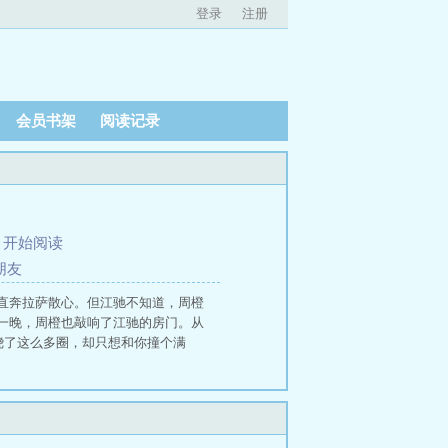
登录
注册
会员书架
阅读记录
、
开始阅读
朋友
直奔拉萨散心。但江驰不知道，周橙
一晚，周橙也敲响了江驰的房门。从
绕了这么多圈，却只想和你撞个满