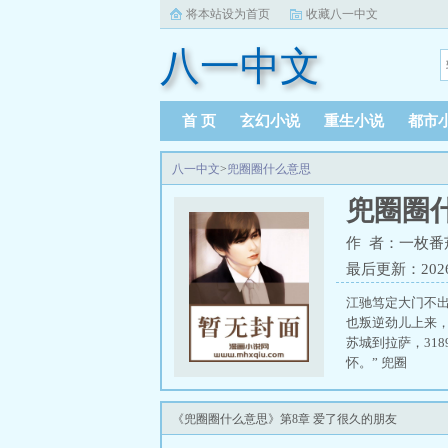
将本站设为首页
收藏八一中文
八一中文
首 页
玄幻小说
重生小说
都市
八一中文
>
兜圈圈什么意思
兜圈圈
作 者：一枚番
最后更新：2026-0
江驰笃定大门不
也叛逆劲儿上来
苏城到拉萨，31
怀。” 兜圈
《兜圈圈什么意思》第8章 爱了很久的朋友