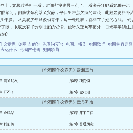
位上，她摸过手机一看，时间都快凌晨三点了。 看来是江驰看她睡得沉
双眼紧闭，侧脸线条利落又安静，平日里带点欠揍的眉眼，此刻显得格外温
几年脸。 从臭屁少年到俊俏青年，每一处轮廓，都刻在了她的心底。 确
开了眼，眼底没有半分刚睡醒的惺忪。他转头望向车窗外，目光牢牢锁住那
心...
是什么意思
兜圈 吉他谱
兜圈钢琴谱
兜圈广播剧
兜圈歌词
兜圈林宥嘉
是表达什么
兜圈吉他谱
兜圈歌曲
《兜圈圈什么意思》最新章节
章 普通朋友
第6章 我们俩
章 开不了口
第2章 金鸡湖
《兜圈圈什么意思》章节列表
章 金鸡湖
第3章 开不了口
章 我们俩
第7章 普通朋友