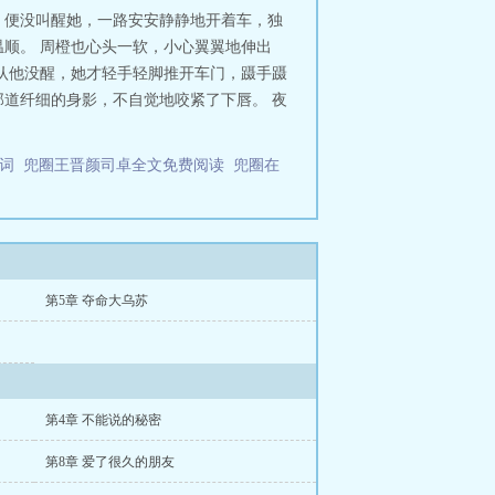
，便没叫醒她，一路安安静静地开着车，独
顺。 周橙也心头一软，小心翼翼地伸出
认他没醒，她才轻手轻脚推开车门，蹑手蹑
道纤细的身影，不自觉地咬紧了下唇。 夜
歌词
兜圈王晋颜司卓全文免费阅读
兜圈在
第5章 夺命大乌苏
第4章 不能说的秘密
第8章 爱了很久的朋友