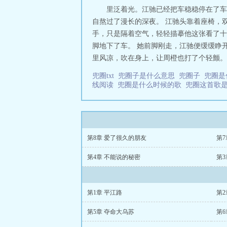
里泛着光。江驰已经把车稳稳停在了车
自熬过了漫长的深夜。 江驰头靠着座椅，
手，只是隔着空气，轻轻描摹他这张看了十
脚地下了车。 她前脚刚走，江驰便缓缓睁
里风凉，吹在身上，让周橙也打了个轻颤。她
兜圈txt
兜圈子是什么意思
兜圈子
兜圈
线阅读
兜圈是什么时候的歌
兜圈这首歌
第8章 爱了很久的朋友
第7
第4章 不能说的秘密
第3
第1章 平江路
第2
第5章 夺命大乌苏
第6