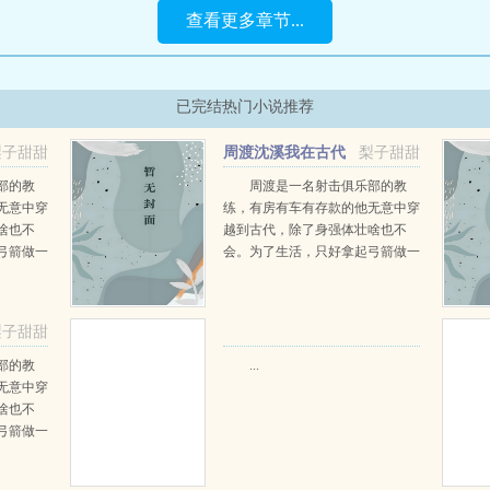
查看更多章节...
已完结热门小说推荐
梨子甜甜
周渡沈溪我在古代
梨子甜甜
当猎户小说免费在线阅读
部的教
周渡是一名射击俱乐部的教
无意中穿
练，有房有车有存款的他无意中穿
啥也不
越到古代，除了身强体壮啥也不
弓箭做一
会。为了生活，只好拿起弓箭做一
一只野
个深山猎户。第一天打了一只野
天打了一
鸡，不会做（失望）第二天打了一
第三天周
只野兔，不会做（失望）第三天周
梨子甜甜
那...
渡看着山下的寥寥炊烟，以及那...
部的教
...
无意中穿
啥也不
弓箭做一
一只野
天打了一