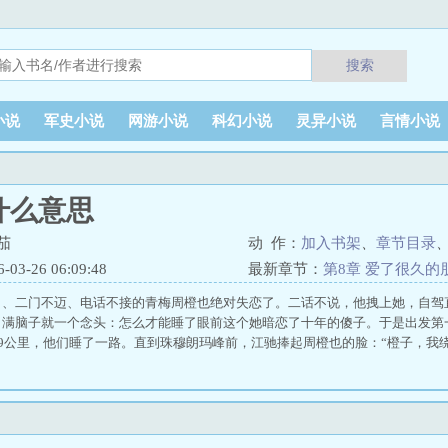
搜索
小说
军史小说
网游小说
科幻小说
灵异小说
言情小说
什么意思
茄
动 作：
加入书架
、
章节目录
3-26 06:09:48
最新章节：
第8章 爱了很久的
出、二门不迈、电话不接的青梅周橙也绝对失恋了。二话不说，他拽上她，自驾
，满脑子就一个念头：怎么才能睡了眼前这个她暗恋了十年的傻子。于是出发第
89公里，他们睡了一路。直到珠穆朗玛峰前，江驰捧起周橙也的脸：“橙子，我