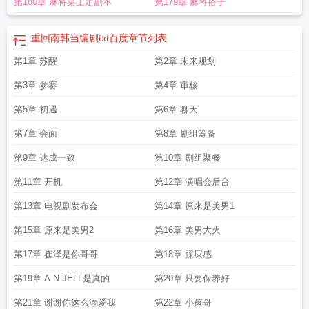
第180章 麻将桌上定剧本
第179章 麻将搭子
党
韩剧重回20年叫什么
重回南韩当编剧笔趣阁
重回南韩当编剧三川墨笔趣
阁
重回南韩当编剧22
重回南韩当编剧的
重回南韩当编剧TXT
重回南韩当编剧
by三川墨
重回南韩当编剧 三川墨笔趣阁
重回南韩当编剧免费阅读
重回南韩当
重回南韩当编剧txt百度
章节列表
编剧txt盘
重回南韩当编剧txt
第1章 苏醒
第2章 未来规划
第3章 参赛
第4章 审核
第5章 初遇
第6章 聊天
第7章 会面
第8章 剧组筹备
第9章 达成一致
第10章 剧组聚餐
第11章 开机
第12章 演唱会后台
第13章 电视剧发布会
第14章 原来是美男1
第15章 原来是美男2
第16章 美男大火
第17章 崔泽是你哥哥
第18章 踩屎感
第19章 A N JELL是真的
第20章 只要保养好
第21章 谢谢你这么溺爱我
第22章 小孩哥