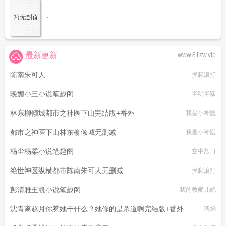
...
最新更新
www.81zw.vip
陈南朱可人
摸爬滚打
晚媚小三小说笔趣阁
半明半寐
林东柳倾城都市之神医下山完结版+番外
我是小神医
都市之神医下山林东柳倾城无删减
我是小神医
杨尘杨柔小说笔趣阁
空中烈日
绝世神医纵横都市陈南朱可人无删减
摸爬滚打
彭清雅王凯小说笔趣阁
我的教师儿媳
沈青离赵月你惹她干什么？她修的是杀道啊完结版+番外
璃焰