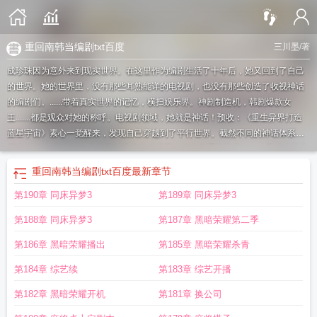
重回南韩当编剧txt百度
三川墨
/著
成珍珠因为意外来到现实世界。在这里作为编剧生活了十年后，她又回到了自己
的世界。她的世界里，没有那些耳熟能详的电视剧，也没有那些创造了收视神话
的编剧们。......带着真实世界的记忆，横扫娱乐界。神剧制造机，韩剧爆款女
王.......都是观众对她的称呼。电视剧领域，她就是神话！预收：《重生异界打造
蓝星宇宙》素心一觉醒来，发现自己穿越到了平行世界。截然不同的神话体系和
历史走向......作为一名小说家，素心热血沸腾。她决定重拾旧业，在自己的小说世
界里打造一个蓝星宇宙。※重要的事说三遍，文抄公，文抄公，文抄公；※设定是
重回南韩当编剧txt百度
最新章节
衍生世界，原著其他人物涉及少，没看过不影响看文；※纯爽文，受不了文抄公
第190章 同床异梦3
第189章 同床异梦3
情节请直接退出，和平看文。
重回南韩当编剧 笔趣阁
韩版重回18岁演员表
重回
南韩当编剧晋江
重返韩国
重回南韩当编剧魔蝎
重回南韩当编剧无防盗免费阅
第188章 同床异梦3
第187章 黑暗荣耀第二季
读
重回南韩当编剧免费
重回南韩当编剧免费观看
重回南韩当编剧分节阅读
重
回南韩当编剧(三川墨)
重回南韩当编剧番外
重回南韩当编剧番外百度
重回南韩
第186章 黑暗荣耀播出
第185章 黑暗荣耀杀青
当编剧无防盗
韩剧重回2008
重回南韩当编剧作者三川墨
重回南韩当编剧45
韩
第184章 综艺续
第183章 综艺开播
剧男主重回过去
重回南韩当编剧 作者三川墨
重回南韩当编剧百度
回到韩国当
天王
重回南韩当编剧全文免费阅读
重回南韩当编剧无错版
重回南韩当编剧txt百
第182章 黑暗荣耀开机
第181章 换公司
度
重回南韩当编剧三川墨番外
重回南韩当编剧结局是什么
重回南韩当编剧格格