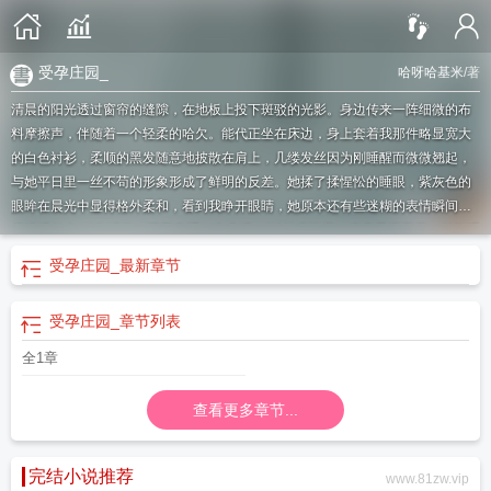
受孕庄园_
哈呀哈基米
/著
清晨的阳光透过窗帘的缝隙，在地板上投下斑驳的光影。身边传来一阵细微的布
料摩擦声，伴随着一个轻柔的哈欠。能代正坐在床边，身上套着我那件略显宽大
的白色衬衫，柔顺的黑发随意地披散在肩上，几缕发丝因为刚睡醒而微微翘起，
与她平日里一丝不苟的形象形成了鲜明的反差。她揉了揉惺忪的睡眼，紫灰色的
眼眸在晨光中显得格外柔和，看到我睁开眼睛，她原本还有些迷糊的表情瞬间变
得清明起来。“你醒了？不再多睡一会儿吗？”她轻声说着，声音里还带着一丝刚睡
醒的慵懒，异常悦耳。她习惯性地想要伸手整理耳边的碎发，却因为穿着不合身
受孕庄园_
最新章节
的衬衫而显得有些笨拙。过长的袖口滑了下来，遮住了她半个手掌。
受孕庄园3d
免费阅读
受孕庄园漫客栈网站
受孕庄园--失忆之章
受孕庄园之
受孕庄园
受孕
受孕庄园_
章节列表
学院
受孕庄园漫画免费下拉式
受孕庄园_
受孕庄园失亿之章漫画免费阅读
“受
孕庄园”
受孕庄园第10话
受孕庄园失亿之章漫画免费阅读下拉式
受孕岛日文
受
全1章
孕庄园漫画画免费读第七画
ova里·受孕岛# 1精液是…为什么这样…好吃
受孕庄
园_失忆漫画免费漫画
受孕庄园之失忆篇章
受孕庄园-失忆之章
受孕庄园在
查看更多章节...
线
受孕岛在
完结小说推荐
www.81zw.vip