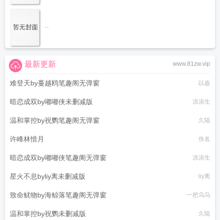
...
最新更新
www.81zw.vip
难登天by蔓越鸥笔趣阁无弹窗
以盎
暗恋成双by嘟嘟侠未删减版
凉凉生
温和掌控by祝鹦笔趣阁无弹窗
久陆
许峰林惜月
佚名
暗恋成双by嘟嘟侠笔趣阁无弹窗
凉凉生
星火不息byliy离未删减版
liy离
致命鱿物by海鲸落笔趣阁无弹窗
一把乌乌
温和掌控by祝鹦未删减版
久陆