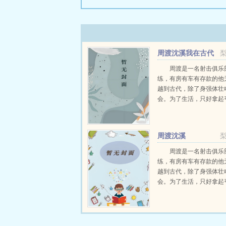
周渡沈溪我在古代
当猎户小说免费在线
周渡是一名射击俱乐
练，有房有车有存款的他
越到古代，除了身强体壮
会。为了生活，只好拿起
个深山猎户。第一天打了
鸡，不会做（失望）第二
只野兔，不会做（失望）
周渡沈溪
渡看着山下的寥寥炊烟，以及
周渡是一名射击俱乐
练，有房有车有存款的他
越到古代，除了身强体壮
会。为了生活，只好拿起
个深山猎户。第一天打了
鸡，不会做（失望）第二
只野兔，不会做（失望）
渡看着山下的寥寥炊烟，以及