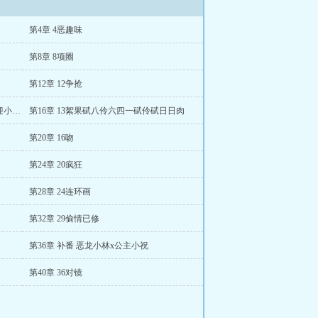
第4章 4恶趣味
第8章 8项圈
第12章 12争抢
第15章 更有海量短剧影视剧资源共享欢迎小伙伴加入
第16章 13絮果碔八伶六四一碔伶碔日日肉
第20章 16吻
第24章 20疯狂
第28章 24连环画
第32章 29偷情已修
第36章 补番 恶龙小林x公主小祝
第40章 36对镜