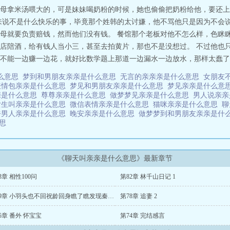
母拿米汤喂大的，可是妹妹喝奶粉的时候，她也偷偷把奶粉给他，要还上
来说不是什么快乐的事，毕竟那个姓韩的太讨嫌，他不骂他只是因为不会
母就要负责赔钱，然而他们没有钱。 餐馆那个老板对他不怎么样，色眯
店陪酒，给有钱人当小三，甚至去拍黄片，那也不是没想过。 不过他也
不能一边赚一边花，就好比数学题上那道一边漏水一边放水，那样太蠢了..
么意思
梦到和男朋友亲亲是什么意思
无言的亲亲亲是什么意思
女朋友
表情包亲亲是什么意思
梦见和男朋友亲亲是什么意思
梦见亲亲是什么意
亲是什么意思
尊尊亲亲是什么意思
做梦梦见亲亲是什么意思
男人说亲
女生叫亲亲是什么意思
微信表情亲亲是什么意思
猫咪亲亲是什么意思
聊
呼男人亲亲是什么意思
晚安亲亲是什么意思
做梦梦到和男朋友亲亲是什
意思
《聊天叫亲亲是什么意思》最新章节
3章 相性100问
第82章 林千山日记 1
第79章 小羽头也不回祝龄回身瞧了瞧发现秦跃还站在原地发呆不知道在想什么
第78章 追妻 2
5章 番外 怀宝宝
第74章 完结感言