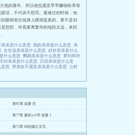
欠他的童年。所以他也愿意早早赚钱给养母
说脏话，不代表不想骂。最难过的时候，他
眯的眼睛老往他身上瞟倒是真的。要不是别
只是想想，毕竟家离繁华的地段太远，来回
.
不亲亲是什么意思
我的亲亲是什么意思
亲
思
女生说亲亲是什么意思
好好亲亲是什么
亲是什么意思
鹦鹉亲亲是什么意思
梦到和对
天叫亲亲是什么意思
日语亲亲是什么意
么意思
男朋友不愿意亲亲是什么意思
公虾
第81章 追妻 完
第77章 秦跃x小羽 追妻 1
第73章 66结婚正文完