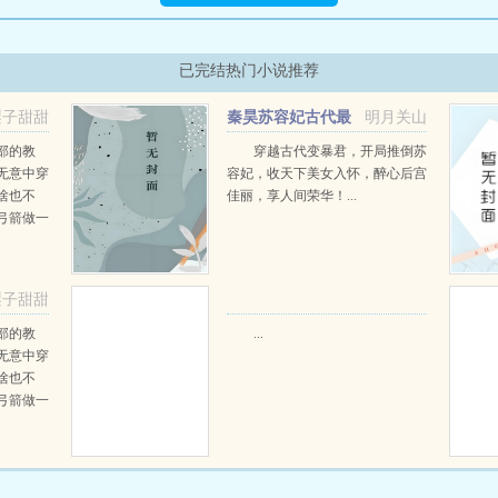
已完结热门小说推荐
梨子甜甜
秦昊苏容妃古代最
明月关山
阅读
强昏君最新章节在线阅读
部的教
穿越古代变暴君，开局推倒苏
无意中穿
容妃，收天下美女入怀，醉心后宫
啥也不
佳丽，享人间荣华！...
弓箭做一
一只野
天打了一
第三天周
梨子甜甜
那...
部的教
...
无意中穿
啥也不
弓箭做一
一只野
天打了一
第三天周
那...