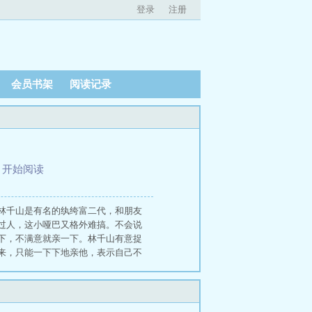
登录
注册
会员书架
阅读记录
、
开始阅读
林千山是有名的纨绔富二代，和朋友
过人，这小哑巴又格外难搞。不会说
下，不满意就亲一下。林千山有意捉
来，只能一下下地亲他，表示自己不
的日常起居，变成爹系人夫。＊受是
，整体温暖治愈。攻在床上有点s，接