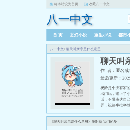
将本站设为首页
收藏八一中文
八一中文
首 页
玄幻小说
重生小说
都市
八一中文
>
聊天叫亲亲是什么意思
聊天叫
作 者：匿名咸
最后更新：2025-1
祝龄是个没有家
出门玩，碰上了
话，不懂表达自
弄，祝龄半推半
要了。然后被当
双性，长得很漂
《聊天叫亲亲是什么意思》第84章 我们的爱
受不了的快跑，快