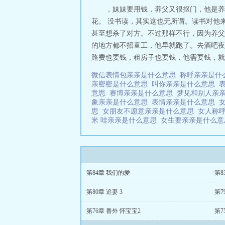
，妹妹要用钱，养父又很抠门，他是养
花。 没书读，其实这也无所谓。读书对他
甚至想杀了对方。不过那样不行，因为养父
的地方都不招童工，他早就跑了。去酒吧夜
路费也要钱，租房子也要钱，他需要钱，就
微信表情包亲亲是什么意思
称呼亲亲是什
亲密密是什么意思
叫你亲亲是什么意思
意思
赛博亲亲是什么意思
梦见和别人亲
象亲亲是什么意思
表情亲亲是什么意思
思
女朋友不愿意亲亲是什么意思
女人称
米 哇亲亲是什么意思
女生要亲亲是什么
第84章 我们的爱
第8
第80章 追妻 3
第76章 番外 怀宝宝2
第7