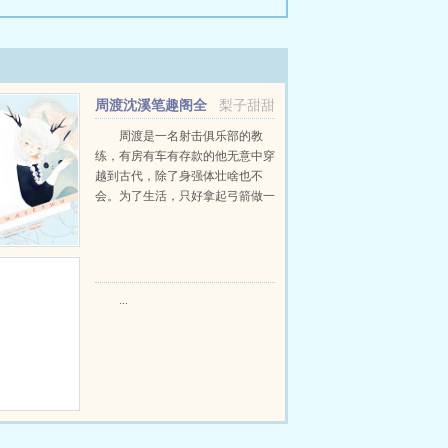
周渡沈溪笔趣阁全
梨子甜甜
文免费阅读
周渡是一名射击俱乐部的教
练，有房有车有存款的他无意中穿
越到古代，除了身强体壮啥也不
会。为了生活，只好拿起弓箭做一
个深山猎户。第一天打了一只野
鸡，不会做（失望）第二天打了一
只野兔，不会做（失望）第三天周
渡看着山下的寥寥炊烟，以及那...
...