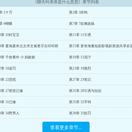
《聊天叫亲亲是什么意思》章节列表
章 2十万
第3章 3坏狗
章 6蝴蝶
第7章 7欲擒故纵
0章 10好宝宝
第11章 11引诱
14章 婆海废米点文求文催更尽在叩叩群
8章 千收番外 小 妈龄龄
第19章 15泥泞
2章 18该罚
第23章 19激烈
6章 22恐慌
第27章 23笔记
0章 27密室已修
第31章 28引诱与拉扯
4章 31已修
第35章 32手铐
8章 34野男人
第39章 35惩罚
查看更多章节...