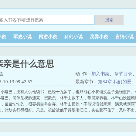
搜索
小说
军史小说
网游小说
科幻小说
灵异小说
言情小说
亲亲是什么意思
鱼
动 作：
加入书架
、
章节目录
0-13 09:42:57
最新章节：
第84章 我们的爱
的小哑巴，没有人供他读书，已经十九岁了，也只能在小餐馆洗盘子勉强度日。
小哑巴。同伴见祝龄漂亮，想欺负，林千山救下人，带回家养着。林千山没照顾
己，羞羞怯怯的，很容易自卑自弃。林千山提议：不能说话就亲亲，满意就亲两
就，计划实行得很好。只是。祝龄被他干得眼泪汪汪，实在受不住了，又叫不出
做鼓励和邀请，抱回来干得更猛。＊攻会为了受慢慢成长，学会负责任，照顾受
亮，前期怯懦，后期会被攻养得很自信。＊双向救赎，一起成长，过程难免酸涩
跑！ 亲亲是什么意思