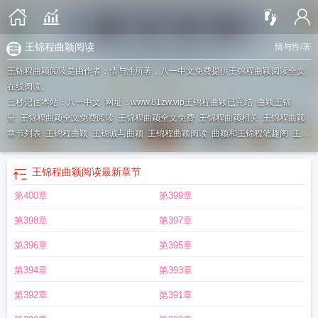
王锦程曲颖阅读
情与性
/著
王锦程曲颖阅读是由作者：情与性所著，八一中文免费提供王锦程曲颖阅读全文
在线阅读。
三秒记住本站：八一中文 网址：www.81zw.vip
王锦程曲颖已完结
曲颖王锦
呈
王锦程曲颖全文免费阅读
王锦程曲颖全文免费
王锦程曲颖相关
王锦程曲颖
章节列表
王锦程曲颖
王锦诚与曲颖
王锦程曲颖阅读
曲颖和王锦程笔趣阁
王锦
程曲颖同人合集
王锦程曲颖完整版
王锦城和曲颖
王锦程曲颖免费读
曲颖王锦
程
王锦诚曲颖
王锦程曲颖的推荐
王锦程曲颖txt
王锦程曲颖笔趣阁完整版免费
王锦程曲颖阅读
最新章节
阅读
王锦程和曲颖第四十一章在线阅读
曲颖与王锦程
王锦程曲颖免费阅读
王
第400章
第399章
锦程曲颖续集
王锦程曲
曲颖王锦辰
王锦程曲颖全文免费阅读最新章节更
有曲
颖和王锦程的
有王锦城和曲颖的
王锦程曲颖王锦程的免费阅读
王锦成和曲
第398章
第397章
颖
王锦程曲颖400
王锦程曲颖的内容
王锦程曲颍
第396章
第395章
第394章
第393章
第392章
第391章