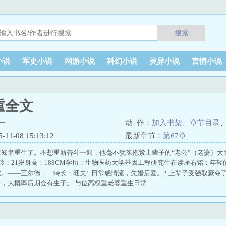
搜索
小说
军史小说
网游小说
科幻小说
灵异小说
言情小说
重全文
一
动 作：
加入书架
、
章节目录
1-08 15:13:12
最新章节：
第67章
知聿重生了。不想重新奋斗一遍，他毫不犹豫抱紧上辈子的“老公”（老婆）大腿
a年龄：21岁身高：188CM学历：生物医药大学基因工程研究生在读座右铭：年
。——王尔德……特长：旺夫1.日常感情流，先婚后爱。2.上辈子受强取豪夺了攻
，大概率后期会有生子。 与位高权重老婆重生日常