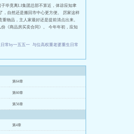
子毕竟离LI集团总部不算近，体谅应知聿
完了，自然还是搬回市中心更方便。 厉家这样
贵重物品，主人家最好还是提前清点出来。
份《商品房买卖合同》。 今年年初，应知
日常by一五五一
与位高权重老婆重生日常
第64章
第60章
第56章
第4章