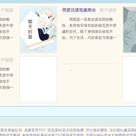
梨子甜甜
周渡沈溪笔趣阁全
梨子甜甜
阅读
文免费阅读
部的教
周渡是一名射击俱乐部的教
无意中穿
练，有房有车有存款的他无意中穿
啥也不
越到古代，除了身强体壮啥也不
弓箭做一
会。为了生活，只好拿起弓箭做一
一只野
个深山猎户。第一天打了一只野
天打了一
鸡，不会做（失望）第二天打了一
第三天周
只野兔，不会做（失望）第三天周
梨子甜甜
那...
渡看着山下的寥寥炊烟，以及那...
部的教
...
无意中穿
啥也不
弓箭做一
一只野
天打了一
第三天周
那...
李寒衣再披红衣
龙啸苍穹TXT
宋迟姜时语大结局免费
浮士德在哪里
冷幻觉by藤花琅
费阅读无删减
有钱算特长番外全集TXT最新章节更新
方哲白婕白柔全文免费阅读无