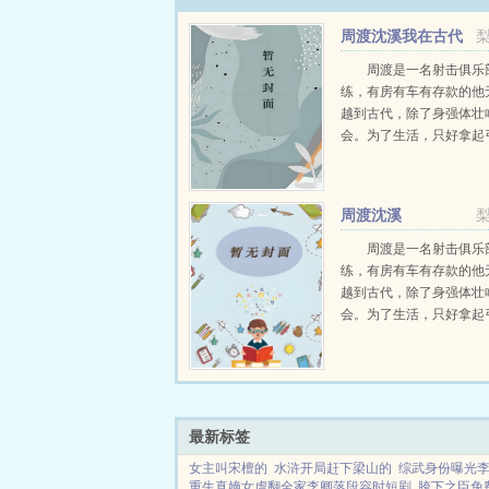
周渡沈溪我在古代
当猎户小说免费在线
周渡是一名射击俱乐
练，有房有车有存款的他
越到古代，除了身强体壮
会。为了生活，只好拿起
个深山猎户。第一天打了
鸡，不会做（失望）第二
只野兔，不会做（失望）
周渡沈溪
渡看着山下的寥寥炊烟，以及
周渡是一名射击俱乐
练，有房有车有存款的他
越到古代，除了身强体壮
会。为了生活，只好拿起
个深山猎户。第一天打了
鸡，不会做（失望）第二
只野兔，不会做（失望）
渡看着山下的寥寥炊烟，以及
最新标签
女主叫宋檀的
水浒开局赶下梁山的
综武身份曝光
重生真嫡女虐翻全家李卿落段容时短剧
胯下之臣免