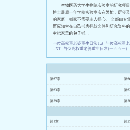
生物医药大学生物院实验室的研究项目
博士最后一年学校实验室实在繁忙，厉玺又不
的家庭，搬家不需要主人操心。 全部由专
而应知聿在自己书房捣鼓文件和研究资料的
聿把家里的包子铺...
与位高权重老婆重生日常Txt
与位高权重
TXT
与位高权重老婆重生日常(一五五一)
第67章
第6
第63章
第6
第59章
第5
第1章
第2