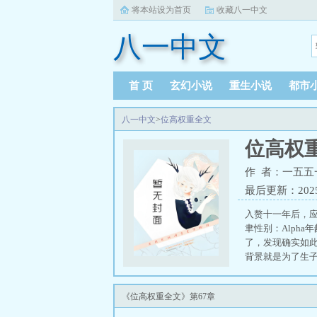
将本站设为首页
收藏八一中文
八一中文
首 页
玄幻小说
重生小说
都市
八一中文
>
位高权重全文
位高权
作 者：一五五
最后更新：2025-1
入赘十一年后，应
聿性别：Alph
了，发现确实如此
背景就是为了生子
《位高权重全文》第67章