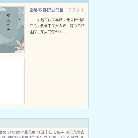
秦昊苏容妃古代最
明月关山
强昏君最新章节在线阅读
穿越古代变暴君，开局推倒苏
容妃，收天下美女入怀，醉心后宫
佳丽，享人间荣华！...
...
推文
冷幻觉BY藤花琅
江迟宋萩
gl黎冉
冻死风雪夜
弹
喀琅施塔得事件成为啥合适
佳丽三千什么意思
开