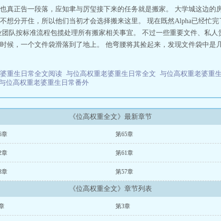
也真正告一段落，应知聿与厉玺接下来的任务就是搬家。 大学城这边的房
想分开住，所以他们当初才会选择搬来这里。 现在既然Alpha已经忙
业团队按标准流程包揽处理所有搬家相关事宜。 不过一些重要文件、私人
时候，一个文件袋滑落到了地上。 他弯腰将其捡起来，发现文件袋中是几
老婆重生日常全文阅读
与位高权重老婆重生日常全文
与位高权重老婆重生
与位高权重老婆重生日常番外
《位高权重全文》最新章节
6章
第65章
2章
第61章
8章
第57章
《位高权重全文》章节列表
章
第3章