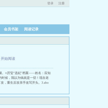
登录
注册
会员书架
阅读记录
、
开始阅读
。○厉玺“选妃”档案——姓名：应知
轻的时候，我以为钱就是一切！现在老
，重生后攻亲手改写开头。3.abo