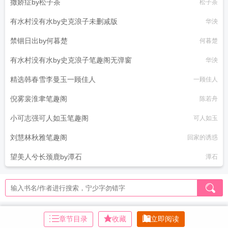
撒娇症by松子茶
松子茶
有水村没有水by史克浪子未删减版
华泱
禁锢日出by何暮楚
何暮楚
有水村没有水by史克浪子笔趣阁无弹窗
华泱
精选韩春雪李曼玉一顾佳人
一顾佳人
倪雾裴淮聿笔趣阁
陈若舟
小可志强可人如玉笔趣阁
可人如玉
刘慧林秋雅笔趣阁
回家的诱惑
望美人兮长颈鹿by潭石
潭石
章节目录
收藏
立即阅读