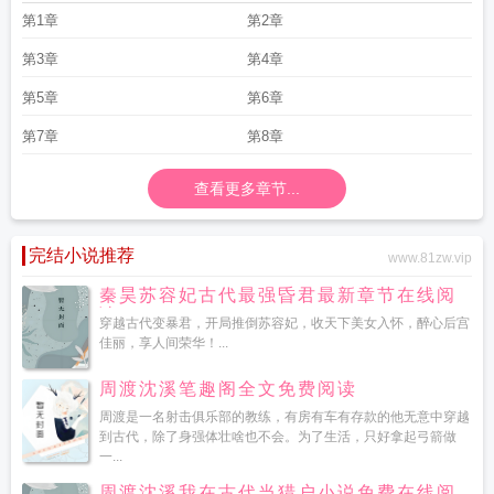
第1章
第2章
第3章
第4章
第5章
第6章
第7章
第8章
查看更多章节...
完结小说推荐
www.81zw.vip
秦昊苏容妃古代最强昏君最新章节在线阅
读
穿越古代变暴君，开局推倒苏容妃，收天下美女入怀，醉心后宫
佳丽，享人间荣华！...
周渡沈溪笔趣阁全文免费阅读
周渡是一名射击俱乐部的教练，有房有车有存款的他无意中穿越
到古代，除了身强体壮啥也不会。为了生活，只好拿起弓箭做
一...
周渡沈溪我在古代当猎户小说免费在线阅