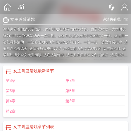
女主叫盛清姚
许清央盛曜川
/著
许清央看着他消沉了很久，而后开始狂地寻找她的替身。也是这时候，大学时被
称为“小清央”的林清幼再一次出现。就像许多虐心言情小说的情节一样。盛曜川一
边羞辱林清幼，一边强迫她模仿许清央的穿着打扮、一言一行。
盛盈许梨程聿
盛
曜川许清央原著
盛清许辰梁重生八零
许桐盛起衍全文免费阅读
女主盛清姚
盛
曜川许清央全文免费阅读
盛窈盛清许的
盛淮安许归舟全文免费阅读
盛曜川许清
央大结局
盛曜川许清央最新章节更新列表
女主叫盛清姚
盛初棠许澜星
盛清姚
的
许日清盛淮南
女主叫许盛夏的
许许盛煜川
盛曜川许清央免费阅读全文最新
女主叫盛清姚
最新章节
章节
盛曜川许清央林清幼大结局
盛曜川许清央林清幼
盛煜川夏知许
盛曜川许
第8章
第7章
清央的免费阅读最新章节
许舟沈若清盛淮南
许念盛淮全文免费阅读
盛曜川许清
央的最新章节更新时间
盛曜川许清央笔趣阁
盛清许辰梁
盛曜川许清央最新章节
第6章
第5章
更新
许清棠盛安
盛清月许梓安
许桐盛起衍
盛曜川许清央叫什么名字
季清曜盛
心仪
盛梵音许垏珩
第4章
第3章
第2章
女主叫盛清姚
章节列表