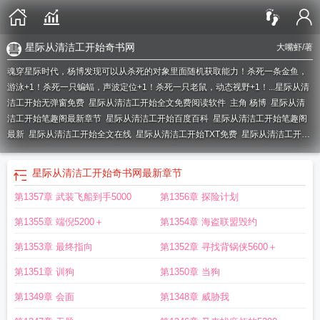
星际从清洁工开始奇书网
大嘴虾
/著
魂穿星际时代，杨博发现可以从杀死的对象里面随机获取能力！杀死一条金鱼，
游泳+1！杀死一只蝙蝠，声波定位+1！杀死一只老鼠，动态视野+1！...
星际从清
洁工开始无弹窗免费
星际从清洁工开始全文免费阅读软件
主角 杨博
星际从清
洁工开始笔趣阁最新章节
星际从清洁工开始百度百科
星际从清洁工开始笔趣阁
最新
星际从清洁工开始全文在线
星际从清洁工开始TXT免费
星际从清洁工开始
全本免费
星际从清洁工开始手打无错字版
星际从清洁工开始百度
星际从清洁工
开始最新章节
星际从清洁工开始123读书网
星际从清洁工开始_大嘴虾
星际从
星际从清洁工开始奇书网
最新章节
清洁工开始最新
星际从清洁工开始无弹窗笔趣阁
星际从清洁工开始 第1205
第1357章 武装飞船到手5000
第1356章 探险计划
章
星际从清洁工开始免费阅读无弹窗
星际从清洁工开始全文
星际从清洁工开始
大嘴虾
星际从清洁工开始最新章节更新
星际从清洁工开始电子书
星际从清洁工
第1355章 端倪5200＋
第1354章 海盗联盟毁约
开始奇书网
星际从清洁工开始无弹窗
星际清理者
星际从清洁工开始
星际从清
洁工开始笔趣阁
星际从清洁工开始 最新章节 无弹窗
星际从清洁工开始最新章节
第1353章 最终指向
第1352章 寻找背锅侠5600＋
在线阅读
星际从清洁工开始免费
星际从清洁工开始第三中文网
星际从清洁工开
第1351章 训狗
第1350章 当狗
始百科
星际从清洁工开始全本
星际从清洁工开始全文免费阅读
星际从清洁工开
始免费全文阅读5200
星际从清洁工开始笔趣阁无错版
星际从清洁工开始笔趣阁
第1349章 会面
第1348章 威胁我
最新章节TXT
星际从清洁工开始全本免费阅读
星际从清洁工开始 第1204章
星