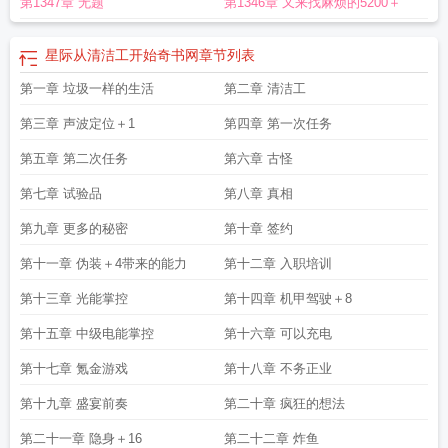
第1347章 无题
第1346章 又来找麻烦的5200＋
际从清洁工开始阅读
星际从清洁工开始最新章节笔趣阁
星际从清洁工开始大嘴
虾
星际从清洁工开始免费阅读
星际从清洁工开始无错版
星际从清洁工开始在线
阅读免费完整版
星际从清洁工开始奇书网
章节列表
第一章 垃圾一样的生活
第二章 清洁工
第三章 声波定位＋1
第四章 第一次任务
第五章 第二次任务
第六章 古怪
第七章 试验品
第八章 真相
第九章 更多的秘密
第十章 签约
第十一章 伪装＋4带来的能力
第十二章 入职培训
第十三章 光能掌控
第十四章 机甲驾驶＋8
第十五章 中级电能掌控
第十六章 可以充电
第十七章 氪金游戏
第十八章 不务正业
第十九章 盛宴前奏
第二十章 疯狂的想法
第二十一章 隐身＋16
第二十二章 炸鱼