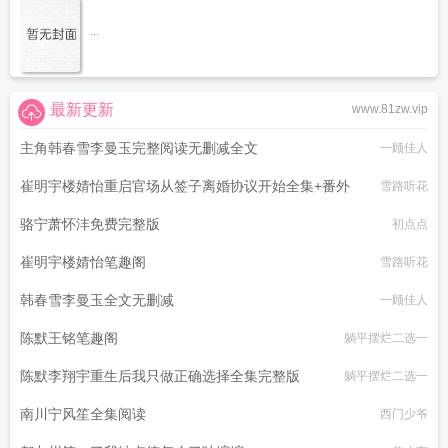
...
最新更新
www.81zw.vip
主角韩春雪李曼玉完整阅读无删减全文
一顾佳人
崔明宇楼婧怡重启官场从签子离婚协议开始全集+番外
雪路听花
骆宁萧怀沣免费完整版
初点点
崔明宇楼婧怡笔趣阁
雪路听花
韩春雪李曼玉全文无删减
一顾佳人
陈默王铭笔趣阁
躺平摆烂二选一
陈默李翔宇重生后我只做正确选择全集完整版
躺平摆烂二选一
南川宁风笙全集阅读
西门少爷