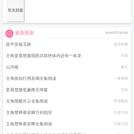
...
最新更新
www.81zw.vip
陈平安杨玉娇
逃荒的猪
主角姜晨楚颜我医武双绝体内还有一条龙
月辰
山河稷
姬叉
主角陈知行周若璃全集阅读
一缕青峰
姜晨楚颜笔趣阁无弹窗
月辰
主角隋暖肖云全集阅读
琴涩晚风
主角楚铮慕容卿万剑朝宗
六道沉沦
主角楚铮慕容卿全集阅读
六道沉沦