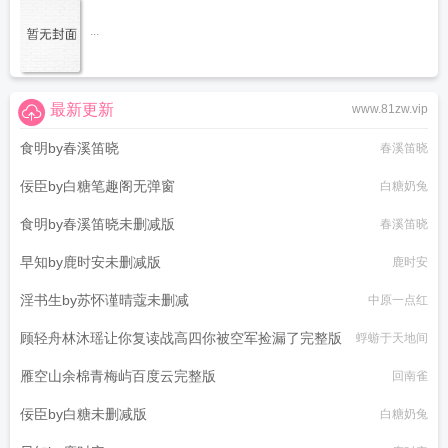
...
最新更新
www.81zw.vip
食明by春溪笛晓
春溪笛晓
佞臣by白糖笔趣阁无弹窗
白糖奶兔
食明by春溪笛晓未删减版
春溪笛晓
早知by鹿时安未删减版
鹿时安
淫书生by苏怀谨晴蔻未删减
中原一点红
顾轻舟林沐瑶让你复读战高四你被空军捡漏了完整版
蜉蝣于天地间
雁空山余棉青梅屿百度云完整版
回南雀
佞臣by白糖未删减版
白糖奶兔