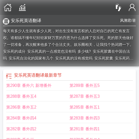
安乐死英语翻译
风溯君
/著
每天有多少人生就有多少人死，对出生没有发言权的人总对自己的死亡有发言
权。谁都搞不懂年纪轻轻家财万贯的乔恩为什么选择了安乐死。死的那天他做好
了一切准备，再次醒来他多了个合法丈夫。娱乐圈相关，让我找个热词蹭一下。
安乐死的成分
安乐死真的一点感觉也没有吗
多少钱?
安乐死胶囊在中国合法
吗
安乐死合法化的国家有几个
安乐死真的没有感觉吗
安乐死胶囊
安乐死药店
有卖吗
安乐死的具体操作
安乐死胶囊中国有吗
安乐死歌词
安乐死过山车
安乐
死需要多少钱
安乐死胶囊多少钱一粒
安乐死申请
安乐死用什么针剂
安乐死合
安乐死英语翻译
最新章节
法的国家
安乐死英文
安乐死用的什么药
安乐死在那个国家有
安乐死原理
安乐
第290章 番外六 新增番外
第289章 番外五5
死是什么东西
安乐死英语翻译
安乐死真的不会难受吗
安乐死费用
安乐死是注
射什么药
安乐死在中国合法吗
安乐死的药有卖的吗
安乐死注射的是什么?
安乐
第288章 番外五4
第287章 番外五3
死主要成分
安乐死的国家有几个
安乐死图片
安乐死和注射死刑的区别
安乐死
中国允许么
安乐死疼吗
安乐死最大的坏处
安乐死吃什么药后睡着然后死亡
安
第286章 番外五2
第285章 番外五1
乐死胶囊在药店有卖吗
安乐死的英文
安乐死真的没有疼苦吗
安乐死成分是什
第284章 番外四4
第283章 番外四3
么
安乐死的药物成分
安乐死的国家
安乐死和犯人的注射死刑一样吗
安乐死要
多少钱
安乐死药
安乐死合法化的国家
安乐死by风溯君
安乐死的成份是什么
安
第282章 番外四2
第281章 番外四1
乐死多少钱一针?
安乐死的申请条件
安乐死风溯君
安乐死by风溯君百度
安乐死