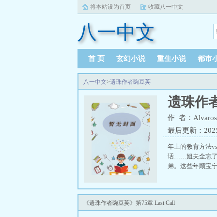
将本站设为首页
收藏八一中文
八一中文
首 页
玄幻小说
重生小说
都市
八一中文
>
遗珠作者豌豆荚
遗珠作
作 者：Alvaros
最后更新：2025-1
年上的教育方法v
话……姐夫全忘了
弟。这些年顾宝宁
《遗珠作者豌豆荚》第75章 Last Call