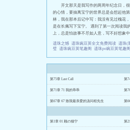
开文那天是我写作的两周年纪念日，很
的心情，要抽离宝宁的世界总是会想起他第一次
林，我在那本后记中写：我没有见过槐花，
是在长佩写下宝宁。 遇到了第一次阅读我
上，总是怕故事不尽如人意，写不好想象中的
遗珠之憾
遗珠豌豆荚全文免费阅读
遗珠(
璧
遗珠豌豆荚笔趣阁
遗珠po豌豆荚笔趣
第75章 Last Call
第7
第71章 71 我的乖乖
第7
第67章 67 致我最亲爱的汤问程先生
第6
第1章 01 顾の猫宁
第2