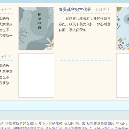
梨子甜甜
秦昊苏容妃古代最
明月关山
强昏君最新章节在线阅读
部的教
穿越古代变暴君，开局推倒苏
无意中穿
容妃，收天下美女入怀，醉心后宫
啥也不
佳丽，享人间荣华！...
弓箭做一
一只野
天打了一
第三天周
梨子甜甜
那...
阅读
部的教
...
无意中穿
啥也不
弓箭做一
一只野
天打了一
第三天周
那...
立绘
普瑞赛斯是好女孩吗
皮下之芳酷尔橙
你我同罪姐弟
劫数难逃免费阅读
钓系NP
在线阅读
周也被壁咚强吻文章
佳音歌歌词
亲子攻略在线阅读
天蝎by青灯po角色关系