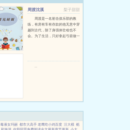
周渡沈溪
梨子甜甜
周渡是一名射击俱乐部的教
练，有房有车有存款的他无意中穿
越到古代，除了身强体壮啥也不
会。为了生活，只好拿起弓箭做一
个深山猎户。第一天打了一只野
鸡，不会做（失望）第二天打了一
只野兔，不会做（失望）第三天周
渡看着山下的寥寥炊烟，以及那...
...
毒液女玛丽
都市大高手 老鹰吃小鸡百度
汪大模
栀
和海清
你我同罪免费阅读全文最新章节更新
小太