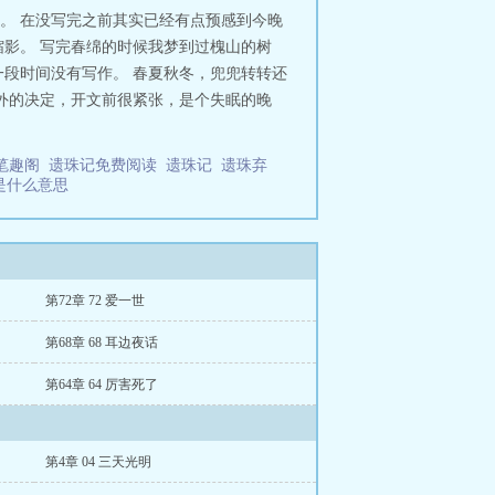
。 在没写完之前其实已经有点预感到今晚
秒缩影。 写完春绵的时候我梦到过槐山的树
一段时间没有写作。 春夏秋冬，兜兜转转还
外的决定，开文前很紧张，是个失眠的晚
荚笔趣阁
遗珠记免费阅读
遗珠记
遗珠弃
是什么意思
第72章 72 爱一世
第68章 68 耳边夜话
第64章 64 厉害死了
第4章 04 三天光明