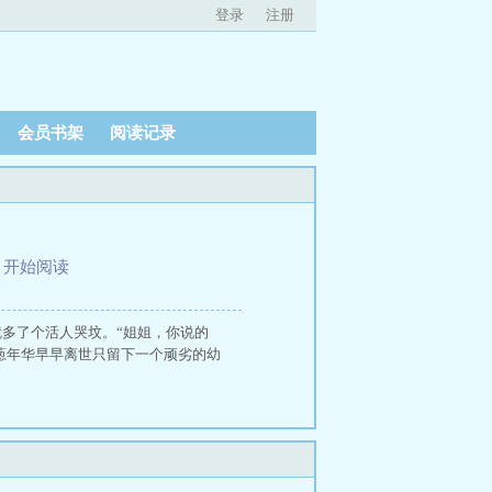
登录
注册
会员书架
阅读记录
、
开始阅读
就多了个活人哭坟。“姐姐，你说的
葱年华早早离世只留下一个顽劣的幼