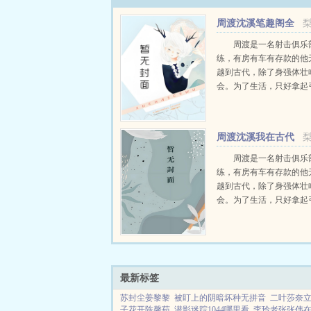
周渡沈溪笔趣阁全
文免费阅读
周渡是一名射击俱乐
练，有房有车有存款的他
越到古代，除了身强体壮
会。为了生活，只好拿起
个深山猎户。第一天打了
鸡，不会做（失望）第二
只野兔，不会做（失望）
周渡沈溪我在古代
渡看着山下的寥寥炊烟，以及
当猎户小说免费在线
周渡是一名射击俱乐
练，有房有车有存款的他
越到古代，除了身强体壮
会。为了生活，只好拿起
个深山猎户。第一天打了
鸡，不会做（失望）第二
只野兔，不会做（失望）
渡看着山下的寥寥炊烟，以及
最新标签
苏封尘姜黎黎
被盯上的阴暗坏种无拼音
二叶莎奈
子花开陈馨茹
潜影迷踪1044哪里看
李玲老张张伟