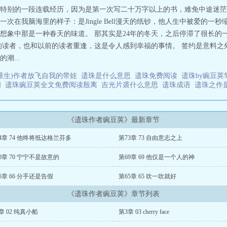
特别的一段连载经历，因为是第一次写二十万字以上的书，难免中途迷茫
在我脑海里的样子：是Jingle Bell漫天的纸钞，他人生中被爱的一
想象中那是一种春天的味道。 那其实是24年的冬天，之后停滞了很长的
的读者，也和以前的读者重逢，这是令人感到幸福的事情。 签约是意料之
潮...
重生)作者放飞自我的带娃
遗珠是什么意思
遗珠免费阅读
遗珠by豌豆
阁
遗珠豌豆荚全文免费阅读殷离
吉光片裘什么意思
遗珠成语
遗珠之作
《遗珠作者豌豆荚》最新章节
4章 74 他终将抵达格兰芬多
第73章 73 自由意志之上
0章 70 宁宁不是故意的
第69章 69 他仅是一个人的神
6章 66 分手还是告假
第65章 65 吹一吹就好
《遗珠作者豌豆荚》章节列表
章 02 纯真小船
第3章 03 cherry face