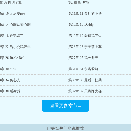
章 06 你说了算
第7章 07 片羽
0章 10 无尽夏pov
第11章 11 金针菇斗法
4章 14 心脏贴着心脏
第15章 15 Daddy
8章 18 谁完蛋了
第19章 19 老母鸡下蛋
2章 22 给小公鸡拜年
第23章 23 宁宁请上车
章 26 Jingle Bell
第27章 27 鸡犬升天
章 30 YES
第31章 31 永浴爱河
4章 34 负心人
第35章 35 最后一把柴
8章 38 感谢我
第39章 39 天将降大任
查看更多章节...
已完结热门小说推荐