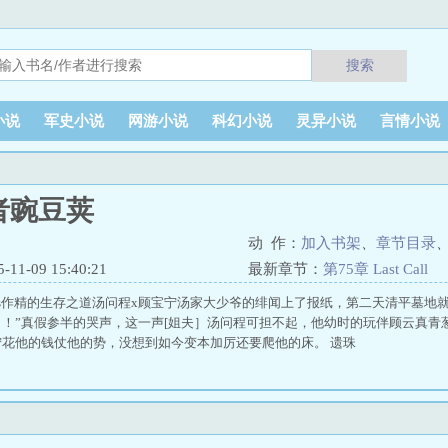
搜索
小说
军史小说
网游小说
科幻小说
灵异小说
言情小说
者豌豆荚
动 作：
加入书架
、
章节目录
1-09 15:40:21
最新章节：
第75章 Last Call
s作精的生存之道汤问程x顾宝宁汤家大少爷的绯闻上了报纸，第二天清平墓地
！”真假参半的哭声，这一声[姐夫］汤问程可担不起，他幼时的玩伴顾云真青
花他的钱仗他的势，没想到如今变本加厉还要爬他的床。 遗珠