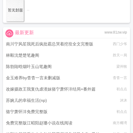
...
最新更新
www.81zw.vip
南川宁风笙我死后疯批霸总哭着挖坟全文完整版
西门少爷
林毅沈楚楚笔趣阁
胜天一局
陈勃陆晗烟叶玉山笔趣阁
梁州牧
金玉难养by杳杳一言未删减版
杳杳一言
改嫁摄政王我复仇虐渣妹骆宁萧怀沣结局+番外篇
初点点
苏婉儿的幸福生活(np)
沐沐
骆宁萧怀沣免费完整版
初点点
免费完整版江昭阳赵珊小说在线阅读
南方椰湾