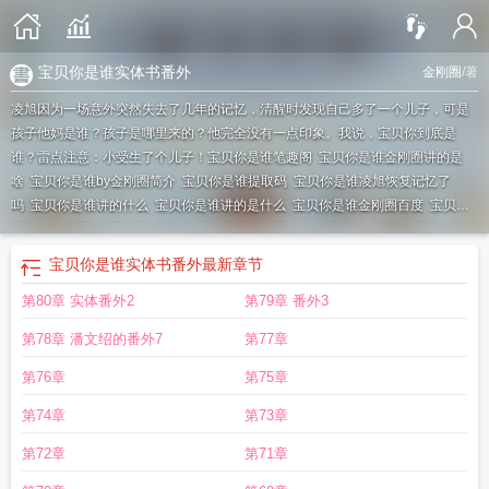
宝贝你是谁实体书番外
金刚圈
/著
凌旭因为一场意外突然失去了几年的记忆，清醒时发现自己多了一个儿子，可是
孩子他妈是谁？孩子是哪里来的？他完全没有一点印象。我说，宝贝你到底是
谁？雷点注意：小受生了个儿子！
宝贝你是谁笔趣阁
宝贝你是谁金刚圈讲的是
啥
宝贝你是谁by金刚圈简介
宝贝你是谁提取码
宝贝你是谁凌旭恢复记忆了
吗
宝贝你是谁讲的什么
宝贝你是谁讲的是什么
宝贝你是谁金刚圈百度
宝贝你
是谁by金刚圈
宝贝你是谁的
宝贝你是谁金刚圈全文免费阅读
宝贝你是谁by完整
阅读
宝贝你是谁 百度
宝贝你是谁的崽
宝贝你是谁全文免费阅读
宝贝你是谁(现
宝贝你是谁实体书番外
最新章节
代)
金刚圈宝贝你是谁
宝贝你是谁金刚圈讲的什么故事
宝贝你是谁 金刚圈剧
第80章 实体番外2
第79章 番外3
透
宝贝你是谁by全文免费阅读讲的什么
宝贝你是谁广播剧
宝贝你是谁完结加番
外百度
宝贝你是谁剧透
宝贝你是谁凌旭为什么能生娃
宝贝你是谁番外篇
宝贝
第78章 潘文绍的番外7
第77章
你是谁 剧透
宝贝你是谁天天谁生的
宝贝你是谁啊
宝贝你是谁相似的文
宝贝你
是谁by金刚圈剧透
宝贝你是谁什么时候知道孩子是谁的
宝贝你是谁广播剧在哪
第76章
第75章
听
宝贝你是谁 金刚圈讲的什么
宝贝你是谁番外篇全文免费阅读
宝贝你是谁中
第74章
第73章
凌旭另一半是谁
宝贝你是谁晋江
宝贝你是谁by全文免费阅读
宝贝你是谁扫
文
宝贝你是谁金刚圈剧透
宝贝你是谁歌曲
宝贝你是谁番外
宝贝你是谁TXT
宝
第72章
第71章
贝你是谁大结局
宝贝你是谁孩子谁生的
宝贝你是谁什么时候恢复记忆
宝贝你是