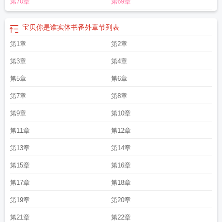
第70章
第69章
谁番外TXT
宝贝你是谁by
宝贝你是谁by金刚圈番外
宝贝你是谁第几章恢复记忆
的
宝贝你是谁by 百度
宝贝你是谁主角是谁
宝贝你是谁by金刚圈讲了什么
宝贝
你是谁 剧情
宝贝你是谁讲了什么
宝贝你是谁天天是谁的孩子
宝贝你是谁金刚
宝贝你是谁实体书番外
章节列表
圈
宝贝你是谁番外篇二胎
宝贝你是谁金刚圈攻是谁
宝贝你是谁by金刚圈讲的什
第1章
第2章
么
宝贝你是谁TXT百度
宝贝你是谁by金刚圈讲的是什么
宝贝你是谁番外百
度
宝贝你是谁凌旭和谁是一对
宝贝你是谁金刚圈在线阅读
宝贝你是谁阅读
宝
第3章
第4章
贝你是谁是骨科吗
宝贝你是谁免费阅读全文
宝贝你是谁受什么时候恢复记忆
宝
贝你是谁天天身世
第5章
宝贝你是谁完结
宝贝你是谁讲什么
第6章
宝贝你是谁by双男主
宝
贝你是谁是生子文吗
宝贝你是是谁
宝贝你是谁 金刚圈TXT
宝贝你是谁第几章生
第7章
第8章
子
宝贝你是谁 番外
宝贝你是谁by百度
宝贝你是谁剧情介绍
宝贝你是谁天天是
谁的儿子
宝贝你是谁32
宝贝你是谁多少章知道天天是凌易的孩子
宝贝你是谁实
第9章
第10章
体书番外
宝贝你是谁凌易什么时候知道天天是自己儿子的
宝贝你是谁百度
第11章
第12章
TXT
宝贝你是谁免费阅读
宝贝你是谁 金刚圈百度
宝贝你是谁天天是凌旭和谁生
的
宝贝你是谁by讲的什么
宝贝你是谁简介
宝贝你是谁讲了什么故事
宝贝你是
第13章
第14章
谁by金刚圈免费阅读
宝贝你是谁 金刚圈
宝贝你是谁攻什么时候出现
宝贝你是
第15章
第16章
谁百度
宝贝你是谁金刚圈完结 番外
宝贝你是谁第几章相认
第17章
第18章
第19章
第20章
第21章
第22章