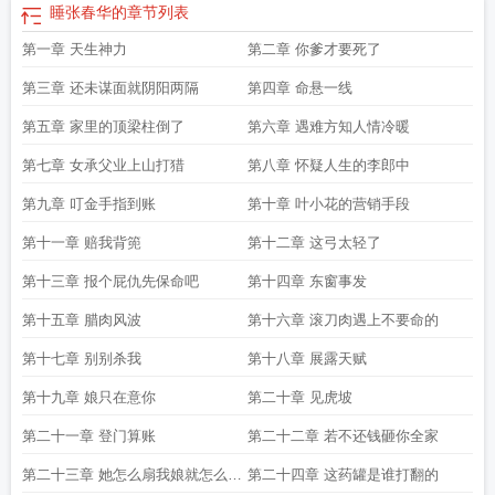
睡张春华的
章节列表
第一章 天生神力
第二章 你爹才要死了
第三章 还未谋面就阴阳两隔
第四章 命悬一线
第五章 家里的顶梁柱倒了
第六章 遇难方知人情冷暖
第七章 女承父业上山打猎
第八章 怀疑人生的李郎中
第九章 叮金手指到账
第十章 叶小花的营销手段
第十一章 赔我背篼
第十二章 这弓太轻了
第十三章 报个屁仇先保命吧
第十四章 东窗事发
第十五章 腊肉风波
第十六章 滚刀肉遇上不要命的
第十七章 别别杀我
第十八章 展露天赋
第十九章 娘只在意你
第二十章 见虎坡
第二十一章 登门算账
第二十二章 若不还钱砸你全家
第二十三章 她怎么扇我娘就怎么扇
第二十四章 这药罐是谁打翻的