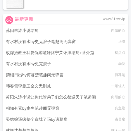
最新更新
www.81zw.vip
苏阳朱涛小说结局
向阳的心
有水村没有水by史克浪子笔趣阁无弹窗
华泱
改嫁摄政王我复仇虐渣妹骆宁萧怀沣结局+番外篇
初点点
有水村没有水by史克浪子
华泱
禁锢日出by何暮楚笔趣阁无弹窗
何暮楚
韩春雪李曼玉全文无删减
一顾佳人
苏阳朱涛小说让你代管弟子们怎么都逆天了笔趣阁
向阳的心
相知有素by丧鱼笔趣阁无弹窗
丧鱼君
晏姑娘逼疯整个京城了吗by诸葛扇
诸葛扇
林毅沈楚楚笔趣阁
胜天一局