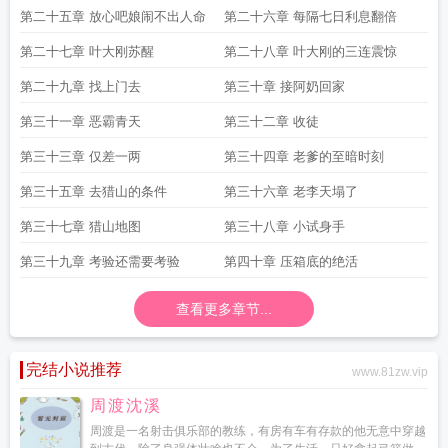
回来
第二十五章 放心吧娘闹不出人命
第二十六章 每隔七日利息翻倍
第二十七章 叶大刚苏醒
第二十八章 叶大刚的三连震惊
第二十九章 找上门去
第三十章 接阿奶回家
第三十一章 恶霸青天
第三十二章 收徒
第三十三章 仅差一两
第三十四章 老爹的至暗时刻
第三十五章 去猎山的条件
第三十六章 老李天塌了
第三十七章 猎山地图
第三十八章 小试身手
第三十九章 考验还需要考验
第四十章 压箱底的绝活
查看更多章节...
完结小说推荐
www.81zw.vip
周渡沈溪
周渡是一名射击俱乐部的教练，有房有车有存款的他无意中穿越