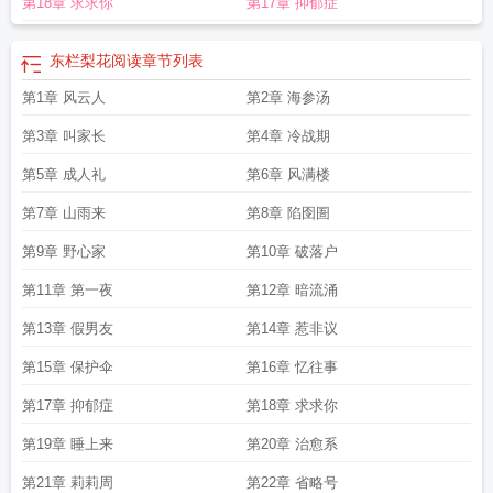
第18章 求求你
第17章 抑郁症
东栏梨花阅读
章节列表
第1章 风云人
第2章 海参汤
第3章 叫家长
第4章 冷战期
第5章 成人礼
第6章 风满楼
第7章 山雨来
第8章 陷囹圄
第9章 野心家
第10章 破落户
第11章 第一夜
第12章 暗流涌
第13章 假男友
第14章 惹非议
第15章 保护伞
第16章 忆往事
第17章 抑郁症
第18章 求求你
第19章 睡上来
第20章 治愈系
第21章 莉莉周
第22章 省略号