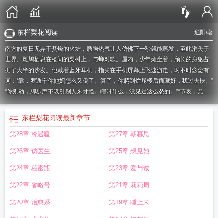
东栏梨花阅读
逍阳
/著
南方的夏日无异于焚烧的火炉，腾腾热气让人仿佛下一秒就能蒸发，至此消失于
世界。斑鸠栖息在楼间的梨树上，与蝉对歌。屋内，少年瘫坐着，颀长的身躯占
据了大半的沙发。他戴着蓝牙耳机，指尖在手机屏幕上飞速游走，时不时念念有
词：“靠，罗逸宁你他妈怎么又倒了。算了，你爬到烂尾楼后面藏好，我过去扶。”
“你别动，脚步声不吸引别人来才怪。瞎叫什么，没见过这么怂的。”“节哀，兄
弟，虽然下一把你很可能又是盒子精。”正当他沉浸在游戏中，现实给了他一记爆
栗。“安深青！都说了你多少次，不要说脏话，”袁绮月放下大包小包的购物袋，进
东栏梨花阅读
最新章节
门关换鞋，又说道：“还有，打游戏小点声，别影响你姐学习。”他的目光仍聚焦在
第28章 冷遇暖
第27章 朝暮思
屏幕上，和网络那头的队友聊得起劲，丝毫不为所动。片刻，袁绮月忍无可忍，
一把夺过他的手机。“妈，你干什么，我早就放假了。”言下之意便是母亲大人管不
第26章 访医生
第25章 想见她
着他了。
东栏梨花宋苏轼古诗
东栏梨花写作背景
东栏梨花苏轼的朗诵
东栏梨
花.宋代苏轼
东栏梨花古诗解析
东栏梨花梨花
东栏梨花苏轼
东栏梨花拼音
东
第24章 秘密瓶
第23章 爱与诚
栏梨花原文翻译
东栏梨花意思
东栏梨花诗眼
东栏梨花诗
东栏梨花表达了作者
第22章 省略号
第21章 莉莉周
怎样的思想感情
第20章 治愈系
第19章 睡上来