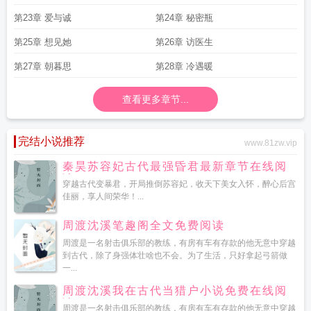
第23章 爱与诚
第24章 秘密瓶
第25章 想见她
第26章 访医生
第27章 朝暮思
第28章 冷遇暖
查看更多章节...
完结小说推荐
www.81zw.vip
秦昊苏容妃古代最强昏君最新章节在线阅
读
穿越古代变暴君，开局推倒苏容妃，收天下美女入怀，醉心后宫
佳丽，享人间荣华！...
周渡沈溪笔趣阁全文免费阅读
周渡是一名射击俱乐部的教练，有房有车有存款的他无意中穿越
到古代，除了身强体壮啥也不会。为了生活，只好拿起弓箭做
一...
周渡沈溪我在古代当猎户小说免费在线阅
读
周渡是一名射击俱乐部的教练，有房有车有存款的他无意中穿越