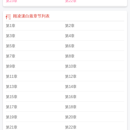
第23章
第22章
顾凌潇白蕥
章节列表
第1章
第2章
第3章
第4章
第5章
第6章
第7章
第8章
第9章
第10章
第11章
第12章
第13章
第14章
第15章
第16章
第17章
第18章
第19章
第20章
第21章
第22章