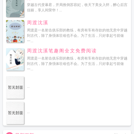
读
穿越古代变暴君，开局推倒苏容妃，收天下美女入怀，醉心后宫
佳丽，享人间荣华！...
周渡沈溪
周渡是一名射击俱乐部的教练，有房有车有存款的他无意中穿越
到古代，除了身强体壮啥也不会。为了生活，只好拿起弓箭做
一...
周渡沈溪笔趣阁全文免费阅读
周渡是一名射击俱乐部的教练，有房有车有存款的他无意中穿越
到古代，除了身强体壮啥也不会。为了生活，只好拿起弓箭做
一...
...
...