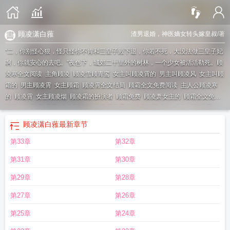
顾凌潇白蕥
渣男退婚，神医嫡女转头嫁皇叔
/著
“二，你别怪心狠，怪只怪你不肯和三皇子殿下退，你若不死，大没法做三皇子妃
啊，你就安心的去吧。”夜色下，城郊二十里外的树林，一个少女被活活勒死。
顾
凌寒全文阅读
主角顾凌
顾凌雪顾青鸾
女主叫顾凌霄的
男主叫顾凌风
女主叫顾
霜的
男主顾凌霄
女主顾霜
顾凌霄全文结局
顾霜全文免费阅读
主人公顾凌寒
的
顾凌霄
女主顾凌烟
顾凌霜的扮演者
顾霜免费
顾凌萧女主的
顾霜全文免费
阅读大结局
顾霜霜
主角顾凌烟
主角是顾霜的
女主叫顾凌烟
主角叫顾凌霄
的
顾凌霄是哪部
顾凌潇白蕥
男主角叫顾凌寒的
女主角叫顾霜
顾凌风
顾凌修
顾凌潇白蕥
最新章节
仙叫什么名字
顾凌霄是谁
顾飞萧凌霜最新章节内容摘要
第33章
第32章
第31章
第30章
第29章
第28章
第27章
第26章
第25章
第24章