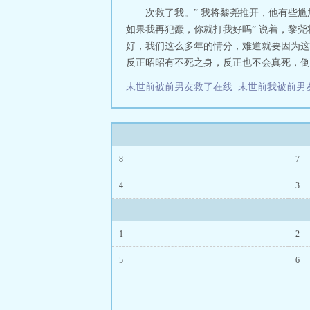
次救了我。” 我将黎尧推开，他有些
如果我再犯蠢，你就打我好吗” 说着，黎尧
好，我们这么多年的情分，难道就要因为这些
反正昭昭有不死之身，反正也不会真死，倒是
末世前被前男友救了在线
末世前我被前男
8
7
4
3
1
2
5
6