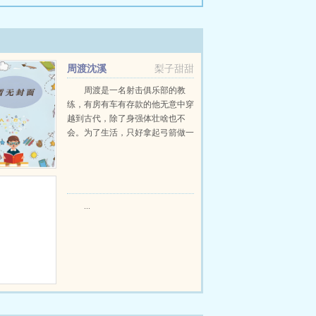
周渡沈溪
梨子甜甜
周渡是一名射击俱乐部的教
练，有房有车有存款的他无意中穿
越到古代，除了身强体壮啥也不
会。为了生活，只好拿起弓箭做一
个深山猎户。第一天打了一只野
鸡，不会做（失望）第二天打了一
只野兔，不会做（失望）第三天周
渡看着山下的寥寥炊烟，以及那...
...