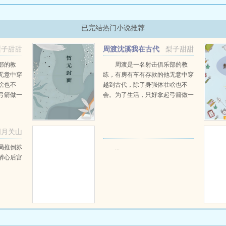
已完结热门小说推荐
梨子甜甜
周渡沈溪我在古代
梨子甜甜
当猎户小说免费在线阅读
部的教
周渡是一名射击俱乐部的教
无意中穿
练，有房有车有存款的他无意中穿
啥也不
越到古代，除了身强体壮啥也不
弓箭做一
会。为了生活，只好拿起弓箭做一
一只野
个深山猎户。第一天打了一只野
天打了一
鸡，不会做（失望）第二天打了一
第三天周
只野兔，不会做（失望）第三天周
明月关山
那...
渡看着山下的寥寥炊烟，以及那...
阅读
局推倒苏
...
醉心后宫