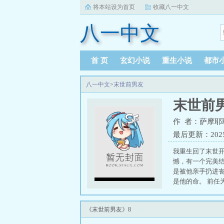
将本站设为首页
收藏八一中文
八一中文
首 页
玄幻小说
重生小说
都市
八一中文
>
末世前男友
末世前
作 者：萨摩耶
最后更新：2025-1
我重生回了末世
憾，有一个完美
是被他亲手扔进
是他的命。 前任
《末世前男友》8