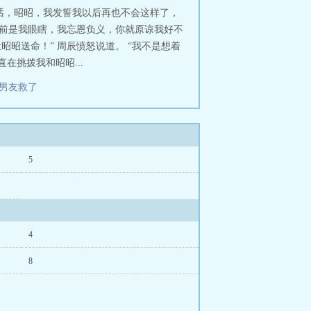
的话，昭昭，我发誓我以后再也不会这样了，
，之前是我眼瞎，我忘恩负义，你就原谅我好不
昭送命！” 周辰愤怒说道。 “我不是想着
在挑拨我和昭昭...
前男友救了
5
4
8