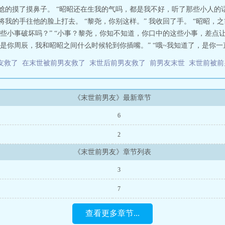
尴尬的摸了摸鼻子。 “昭昭还在生我的气吗，都是我不好，听了那些小人
将我的手往他的脸上打去。 “黎尧，你别这样。” 我收回了手。 “昭昭
小事破坏吗？” “小事？黎尧，你知不知道，你口中的这些小事，差点让昭
你周辰，我和昭昭之间什么时候轮到你插嘴。” “哦~我知道了，是你一直
友救了
在末世被前男友救了
末世后前男友救了
前男友末世
末世前被
《末世前男友》最新章节
6
2
《末世前男友》章节列表
3
7
查看更多章节...