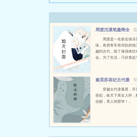
周渡沈溪笔趣阁全
文免费阅读
周渡是一名射击俱乐
练，有房有车有存款的他
越到古代，除了身强体壮
会。为了生活，只好拿起
个深山猎户。第一天打了
鸡，不会做（失望）第二
只野兔，不会做（失望）
秦昊苏容妃古代最
渡看着山下的寥寥炊烟，以及
强昏君最新章节在线
穿越古代变暴君，开
容妃，收天下美女入怀，
佳丽，享人间荣华！...