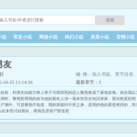
搜索
小说
军史小说
网游小说
科幻小说
灵异小说
言情小说
男友
耶
动 作：
加入书架
、
章节目录
0-25 11:14:36
最新章节：
8
开始前，利用先知能力将上辈子为我而死的恋人黎尧卷成了基地首领。就在我以
结局时。黎尧想用我的命为他的新欢上演一场末世安全知识讲座，我当然是拒绝
丧尸潮中。可是黎尧不知道，我的异能叫不死之身，是用的他的爱意维持的，而
为在末世讨好新欢，将我丢进丧尸群送死