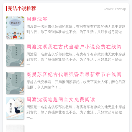
完结小说推荐
www.81zw.vip
周渡沈溪
周渡是一名射击俱乐部的教练，有房有车有存款的他无意中穿越
到古代，除了身强体壮啥也不会。为了生活，只好拿起弓箭做
一...
周渡沈溪我在古代当猎户小说免费在线阅
读
周渡是一名射击俱乐部的教练，有房有车有存款的他无意中穿越
到古代，除了身强体壮啥也不会。为了生活，只好拿起弓箭做
一...
秦昊苏容妃古代最强昏君最新章节在线阅
读
穿越古代变暴君，开局推倒苏容妃，收天下美女入怀，醉心后宫
佳丽，享人间荣华！...
周渡沈溪笔趣阁全文免费阅读
周渡是一名射击俱乐部的教练，有房有车有存款的他无意中穿越
到古代，除了身强体壮啥也不会。为了生活，只好拿起弓箭做
一...