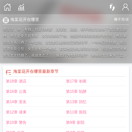
海棠花开在哪里
椰子壳
/著
男主洁，帅，有钱，但是强制爱，真变态，疯批，得不到女主会杀了女主老公那
种。男主是女主前男友，女主出轨绿了他，他捉奸在床差点把奸夫打死，然后家
里找关系只蹲了一年监狱。女主默认被抓住已经算分手，一年内已经结婚，老公
是贤夫良公型，女主还有一个炮友。其实他是准备原谅女主的，但是坐完牢出来
发现女主结婚了，就成变态了……疯批行为包括不限于：偷偷在女主家装了监视
器，偷窥女主和老公做爱，和炮友做爱。
海棠花开花时间
海棠花开电视剧
海棠
花开酒36度多少钱一箱
海棠花开纪念酒36度1988多少钱
海棠花开是在暗示什
海棠花开在哪里
最新章节
么
海棠花开花季节是几月份
海棠花开完花后该怎么修剪视频
海棠花开是几
第18章 酒店
第17章 初夜
月
海棠花开多少钱一瓶
海棠花开真情为您
海棠花开酒
海棠花开免费阅读
海棠
花开的诗句
海棠花开完花后该怎么处理
第16章 公寓
第15章 陷阱
第14章 室友
第13章 回忆
第12章 请柬
第11章 医院
第10章 警告
第9章 影院