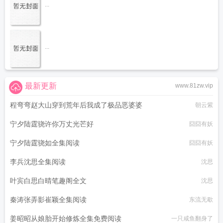
...
...
最新更新
www.81zw.vip
程弯弯赵大山穿到荒年后我成了极品恶婆婆
朝云紫
宁夕陆霆骁许你万丈光芒好
囧囧有妖
宁夕陆霆骁如全集阅读
囧囧有妖
李兵沈思全集阅读
沈思
叶宾白思白晴笔趣阁全文
沈思
秦涛张弄影崔颖全集阅读
东流无歇
姜昭昭从娘胎开始修炼全集免费阅读
一只咸鱼翻身了