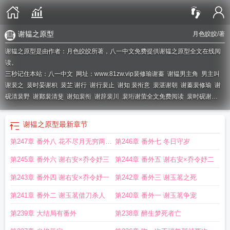
谢韫之原型
月色皎皎
/著
谢韫之原型是由作者：月色皎皎所著，八一中文免费提供谢韫之原型全文在线阅
读。
三秒记住本站：八一中文 网址：www.81zw.vip
裴修瑜谢蓁
谢韫男主角
男主叫
谢裴之
裴时晏谢枳
裴芷 谢行
谢行裴止
谢知 裴衔意
裴湛谢朝
谢蓁裴修瑜
谢
砚清裴野
谢鄞裴清斐
谢知裴衔
谢辞裴川
裴珩谢萤全文免费阅读
裴时砚谢
栀
裴时砚谢栀全文免费阅读
谢斐遇虞池冉
裴镜谢遇
男主叫谢裴之的
主角叫谢
韫的
谢韫之黑化了吗
txt谢韫
裴时砚谢栀全文免费笔趣阁
谢韫之原型
谢韫之历
谢韫之原型
最新章节
史原型
裴芷谢行免费阅读
裴珩谢幼萝
裴时砚谢栀全文阅读无弹窗
第247章 番外八 花不尽月无穷两心
第246章 番外七 冬日守岁
同
第245章 番外六 谢右安×乔令妤三
第244章 番外五 谢右安×乔令妤二
第243章 番外四 谢右安×乔令妤一
第242章 番外三 谢玉茗之死
第241章 番外二 谢玉茗借刀杀人
第240章 番外一 谢玉茗争宠
第239章 大结局有番外
第238章 醉生梦死者亡