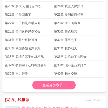
第23章 裴大人咱们合作吧
第24章 我派人保护你
第25章 祖母回来了
第26章 取消侯府婚事
第27章 日子都是冷暖自知
第28章 谢玉茗出丑
第29章 咱们这样好像私会
第30章 美色所惑
第31章 原是个可怜哥哥
第32章 罪臣之子
第33章 我偏要她名声尽毁
第34章 权势滔天
第35章 风流浪荡子怎堪相配
第36章 怎惊动了大理寺
第37章 被利用了还得帮她善后
第38章 他不是我未婚夫
第39章 自讨苦吃
第40章 初次交锋
查看更多章节...
完结小说推荐
www.81zw.vip