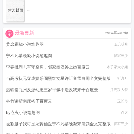
...
最新更新
www.81zw.vip
姜念霍骁小说笔趣阁
璇玑明月
宁不凡慕晚凝小说笔趣阁
侯家三少
李春桃周志军守空房，邻家糙汉馋上她百度云
木子家大小姐
当高考状元穿成娱乐圈黑红女星许听鱼孟白周全文完整版
祈舟舟
温软秦九州反派幼崽三岁半爹不造反我来干百度云
月亮跌入梦
林竹谢斯南床搭子百度云
玉长弓
by点火小说笔趣阁
点火
被割腰子我可是龙肾仙医宁不凡慕晚凝宋清颜全文完整版
侯家三少