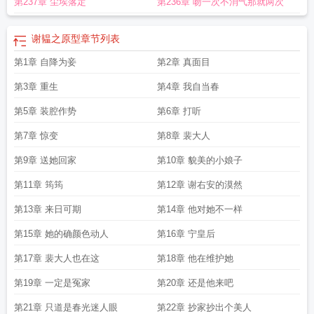
第237章 尘埃落定
第236章 吻一次不消气那就两次
谢韫之原型
章节列表
第1章 自降为妾
第2章 真面目
第3章 重生
第4章 我自当春
第5章 装腔作势
第6章 打听
第7章 惊变
第8章 裴大人
第9章 送她回家
第10章 貌美的小娘子
第11章 筠筠
第12章 谢右安的漠然
第13章 来日可期
第14章 他对她不一样
第15章 她的确颜色动人
第16章 宁皇后
第17章 裴大人也在这
第18章 他在维护她
第19章 一定是冤家
第20章 还是他来吧
第21章 只道是春光迷人眼
第22章 抄家抄出个美人