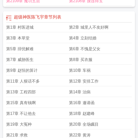
第2109章 魔功五层
第2108章 接连得宝
超级神医陈飞宇
章节列表
第1章 村医进城
第2章 城里人不友好啊
第3章 本草堂
第4章 立刻结婚
第5章 排忧解难
第6章 不愧是父女
第7章 威胁医生
第8章 买衣服
第9章 赵恒的算计
第10章 车祸
第11章 人狠话不多
第12章 安排工作
第13章 工程四部
第14章 治病
第15章 真有钱啊
第16章 邀请函
第17章 不让他去
第18章 赵建峰
第19章 大冤种
第20章 全场瞩目
第21章 求救
第22章 黄涛