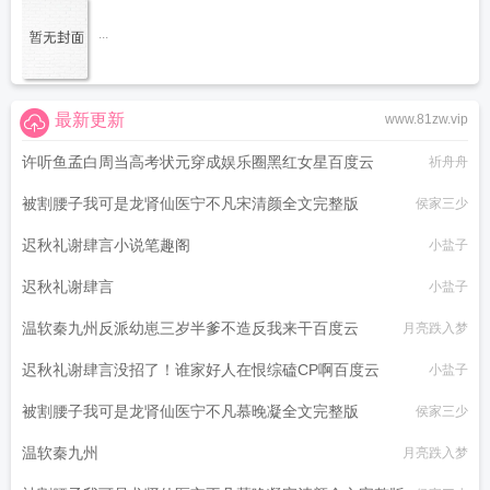
...
最新更新
www.81zw.vip
许听鱼孟白周当高考状元穿成娱乐圈黑红女星百度云
祈舟舟
被割腰子我可是龙肾仙医宁不凡宋清颜全文完整版
侯家三少
迟秋礼谢肆言小说笔趣阁
小盐子
迟秋礼谢肆言
小盐子
温软秦九州反派幼崽三岁半爹不造反我来干百度云
月亮跌入梦
迟秋礼谢肆言没招了！谁家好人在恨综磕CP啊百度云
小盐子
被割腰子我可是龙肾仙医宁不凡慕晚凝全文完整版
侯家三少
温软秦九州
月亮跌入梦