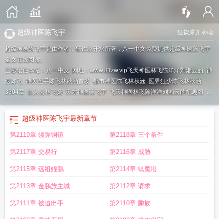
超级神医陈飞宇
狂饮凉开水
/著
超级神医陈飞宇是由作者：狂饮凉开水所著，八一中文免费提供超级神医陈飞宇
全文在线阅读。
三秒记住本站：八一中文 网址：www.81zw.vip
飞天神医林飞陈洋洋刘湘云的
神
医陈飞
神医圣手陈飞林秋涵首发
都市神医陈飞林秋涵
医界狂少陈飞林秋涵
3304章
主人公林飞扬
天才神医陈飞宇
飞天神医林飞陈洋洋刘湘云的笔趣阁
陈
飞宇神医
飞天神医林飞
神医陈飞羽
飞天神医林飞陈洋洋刘湘云免费阅读
极品
小神医林飞与陈雨菲
神医陈飞林秋涵
神医圣手陈飞林秋涵最新章节
神医飞侠陈
超级神医陈飞宇
最新章节
飞宇
第2119章 须弥铜镜
第2118章 三个条件
第2117章 交易行
第2116章 威胁
第2115章 远祖鲲鹏
第2114章 镇魔塔
第2113章 金鹏族主城
第2112章 请求
第2111章 被迫出手
第2110章 鹏族