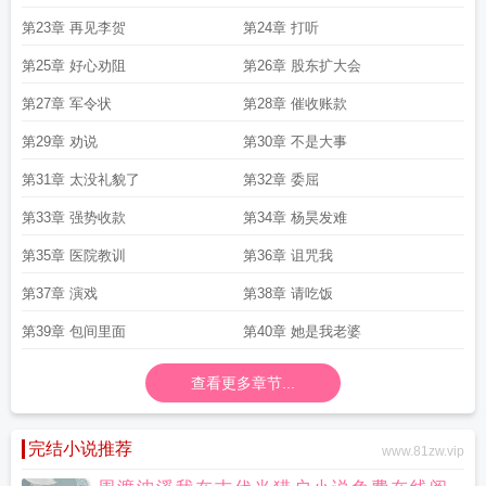
第23章 再见李贺
第24章 打听
第25章 好心劝阻
第26章 股东扩大会
第27章 军令状
第28章 催收账款
第29章 劝说
第30章 不是大事
第31章 太没礼貌了
第32章 委屈
第33章 强势收款
第34章 杨昊发难
第35章 医院教训
第36章 诅咒我
第37章 演戏
第38章 请吃饭
第39章 包间里面
第40章 她是我老婆
查看更多章节...
完结小说推荐
www.81zw.vip