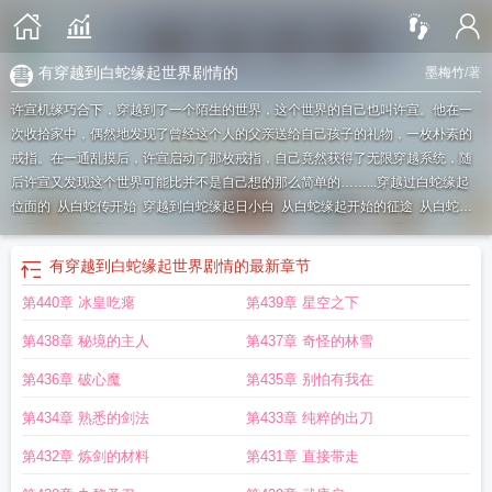
有穿越到白蛇缘起世界剧情的
墨梅竹
/著
许宣机缘巧合下，穿越到了一个陌生的世界，这个世界的自己也叫许宣。他在一
次收拾家中，偶然地发现了曾经这个人的父亲送给自己孩子的礼物，一枚朴素的
戒指。在一通乱摸后，许宣启动了那枚戒指，自己竟然获得了无限穿越系统，随
后许宣又发现这个世界可能比并不是自己想的那么简单的……...
穿越过白蛇缘起
位面的
从白蛇传开始
穿越到白蛇缘起日小白
从白蛇缘起开始的征途
从白蛇缘
起开始修仙免费阅读
从白蛇缘起开始修仙
从白蛇缘起开始穿梭万界
从白蛇缘起
开始崛起
从白蛇缘起开始穿越
从白蛇传开始穿越
有穿越到白蛇缘起世界剧情的
最新章节
第440章 冰皇吃瘪
第439章 星空之下
第438章 秘境的主人
第437章 奇怪的林雪
第436章 破心魔
第435章 别怕有我在
第434章 熟悉的剑法
第433章 纯粹的出刀
第432章 炼剑的材料
第431章 直接带走