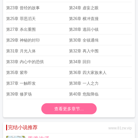
第23章 曾经的故事
第24章 虚妄之眼
第25章 罪恶滔天
第26章 横冲直撞
第27章 杀出重围
第28章 逃回小镇
第29章 神秘的封印
第30章 全镇通缉
第31章 月光入体
第32章 再入中围
第33章 内心中的恐惧
第34章 回归
第35章 紫帝
第36章 四大家族来人
第37章 一触即发
第38章 一人之力
第39章 修罗场
第40章 危险降临
查看更多章节...
完结小说推荐
www.81zw.vip