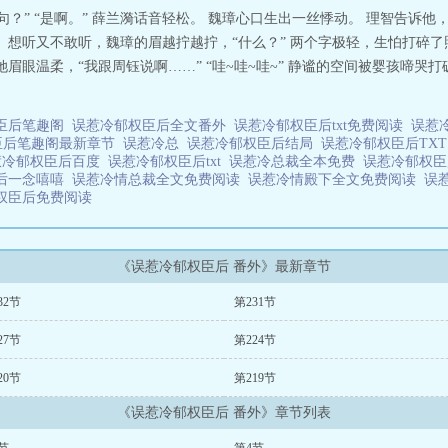
句？” “是啊。” 薛兰漪话音轻松。 魏璋心口生出一丝悸动。 理智告诉
 想听又不敢听，魏璋的眉越拧越拧，“什么？” 两个字极轻，生怕打碎
眉眼温柔，“我跟周钰说啊……” “哇~哇~哇~” 静谧的空间被婴孩啼哭
臣后笔趣阁
误惹冷郁权臣后全文番外
误惹冷郁权臣后txt免费阅读
误惹
臣后笔趣阁最新章节
误惹冷总
误惹冷郁权臣后结局
误惹冷郁权臣后TX
惹冷郁权臣后百度
误惹冷郁权臣后txt
误惹冷总裁全本免费
误惹冷郁权
后一念嘻嘻
误惹冷情总裁全文免费阅读
误惹冷情殿下全文免费阅读
误
权臣后免费阅读
《误惹冷郁权臣后 番外》最新章节
32节
第231节
27节
第224节
20节
第219节
《误惹冷郁权臣后 番外》章节列表