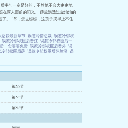
他，后半句一定是好的，不然她不会大喇喇地
了照在两人面前的阳光。 薛兰漪透过金灿灿的
打破了。 “爷，您去瞧瞧，这孩子哭得止不住
冷总裁最新章节
误惹冷情总裁
误惹冷郁权
T
误惹冷郁权臣后晋江
误惹冷郁权臣后一
臣后一念嘻嘻免费
误惹冷郁权臣后番外
误
惹冷郁权臣后薛
误惹冷郁权臣后薛兰漪
误
第229节
第223节
第218节