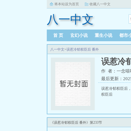
将本站设为首页
收藏八一中文
八一中文
首 页
玄幻小说
重生小说
都市
八一中文
>
误惹冷郁权臣后 番外
误惹冷
作 者：一念嘻
最后更新：2025-1
误惹冷郁权臣后
权臣后
《误惹冷郁权臣后 番外》第233节