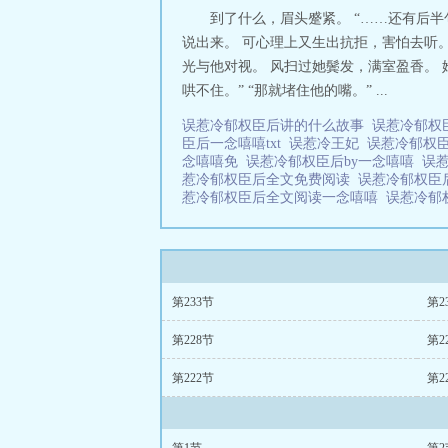
到了什么，眉头蹙紧。 “……还有后半
说出来。 可心理上又生出抗拒，害怕去听。
光与他对视。 风扫过她鬓发，满室盈香。 她
哄不住。” “那就堵住他的嘴。” ...
误惹冷郁权臣后讲的什么故事
误惹冷郁权
臣后一念嘻嘻txt
误惹冷王妃
误惹冷郁权
念嘻嘻免
误惹冷郁权臣后by一念嘻嘻
误
惹冷郁权臣后全文免费阅读
误惹冷郁权臣
惹冷郁权臣后全文阅读一念嘻嘻
误惹冷郁
第233节
第2
第228节
第2
第222节
第2