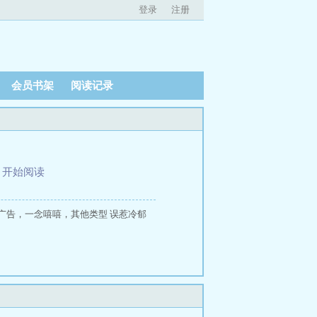
登录
注册
会员书架
阅读记录
、
开始阅读
广告，一念嘻嘻，其他类型 误惹冷郁