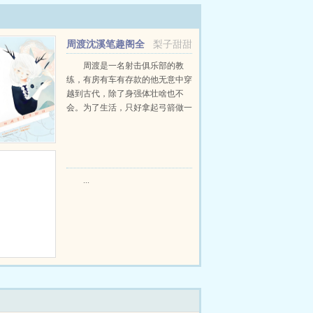
周渡沈溪笔趣阁全
梨子甜甜
文免费阅读
周渡是一名射击俱乐部的教
练，有房有车有存款的他无意中穿
越到古代，除了身强体壮啥也不
会。为了生活，只好拿起弓箭做一
个深山猎户。第一天打了一只野
鸡，不会做（失望）第二天打了一
只野兔，不会做（失望）第三天周
渡看着山下的寥寥炊烟，以及那...
...