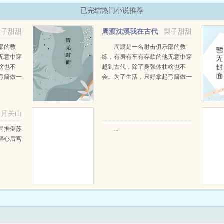
已完结热门小说推荐
梨子甜甜
周渡沈溪我在古代
梨子甜甜
当猎户小说免费在线阅读
部的教
周渡是一名射击俱乐部的教
无意中穿
练，有房有车有存款的他无意中穿
啥也不
越到古代，除了身强体壮啥也不
弓箭做一
会。为了生活，只好拿起弓箭做一
一只野
个深山猎户。第一天打了一只野
天打了一
鸡，不会做（失望）第二天打了一
第三天周
只野兔，不会做（失望）第三天周
明月关山
那...
渡看着山下的寥寥炊烟，以及那...
阅读
局推倒苏
...
醉心后宫