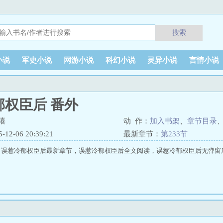
搜索
小说
军史小说
网游小说
科幻小说
灵异小说
言情小说
郁权臣后 番外
嘻
动 作：
加入书架
、
章节目录
2-06 20:39:21
最新章节：
第233节
，误惹冷郁权臣后最新章节，误惹冷郁权臣后全文阅读，误惹冷郁权臣后无弹窗