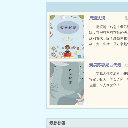
周渡沈溪
周渡是一名射击俱乐
练，有房有车有存款的他
越到古代，除了身强体壮
会。为了生活，只好拿起
个深山猎户。第一天打了
鸡，不会做（失望）第二
只野兔，不会做（失望）
秦昊苏容妃古代最
渡看着山下的寥寥炊烟，以及
强昏君最新章节在线
穿越古代变暴君，开
容妃，收天下美女入怀，
佳丽，享人间荣华！...
最新标签